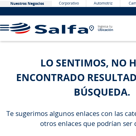
Corporativo
Automotriz
Cam
Nuestros Negocios
Ingresa tu
Ubicación
TÉRMINOS MÁS BUSCADOS
LO SENTIMOS, NO 
1
.
bateria
ENCONTRADO RESULTAD
2
.
neumáticos
3
.
westlake
BÚSQUEDA.
4
.
yokohama
5
.
225
Te sugerimos algunos enlaces con las cate
6
.
chevrolet
otros enlaces que podrían ser 
7
.
jockey