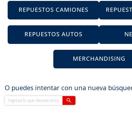
8
.
205
REPUESTOS CAMIONES
REPUES
9
.
235
10
.
john deere
REPUESTOS AUTOS
N
MERCHANDISING
O puedes intentar con una nueva búsque
Ingresa lo que deseas encontrar