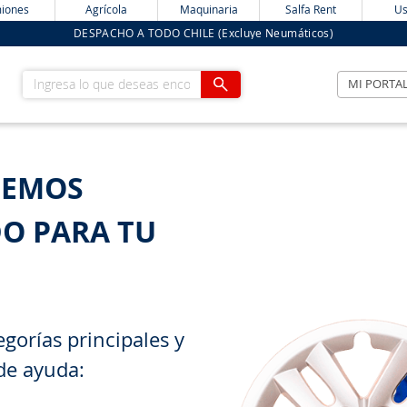
iones
Agrícola
Maquinaria
Salfa Rent
Us
DESPACHO A TODO CHILE (Excluye Neumáticos)
Ingresa lo que deseas encontrar
MI PORTA
HEMOS
O PARA TU
gorías principales y
de ayuda: