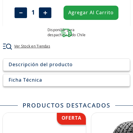
8
.
john deere
－
＋
Agregar Al Carrito
9
.
aceite
10
.
jockey john deere
Disponible para
despacho a todo Chile
Ver Stock en Tiendas
Descripción del producto
Ficha Técnica
PRODUCTOS DESTACADOS