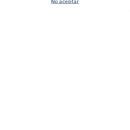
No aceptar
Neumáticos
Shop
Corporativo
Ética corporativa
Trabaja con nosotros
Política Sistema Gestión Integrado
Hablemos
600 360 6200
Centro de Ayuda
Medios de Pago