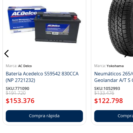
AC Delco
Yokohama
Batería Acedelco S59542 830CCA
Neumáticos 265/
(NP 2721232)
Ge
SKU
:
771090
SKU
:
1052993
$
191
.
720
$
133
.
476
$
153
.
376
$
122
.
798
Compra rápida
Compra