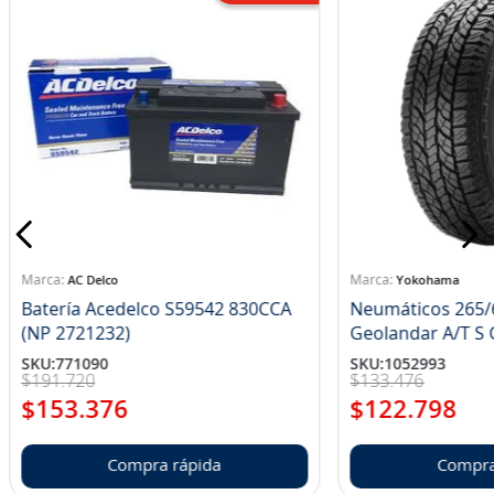
AC Delco
Yokohama
Batería Acedelco S59542 830CCA
Neumáticos 265/
(NP 2721232)
Ge
SKU
:
771090
SKU
:
1052993
$
191
.
720
$
133
.
476
$
153
.
376
$
122
.
798
Compra rápida
Compra