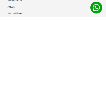
Autos
Neumáticos
Shop
Corporativo
Ética corporativa
Trabaja con nosotros
Política Sistema Gestión Integrado
Hablemos
600 360 6200
Centro de Ayuda
Medios de Pago