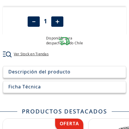
8
.
john deere
9
.
aceite
－
＋
10
.
jockey john deere
Disponible para
despacho a todo Chile
Ver Stock en Tiendas
Descripción del producto
Ficha Técnica
PRODUCTOS DESTACADOS