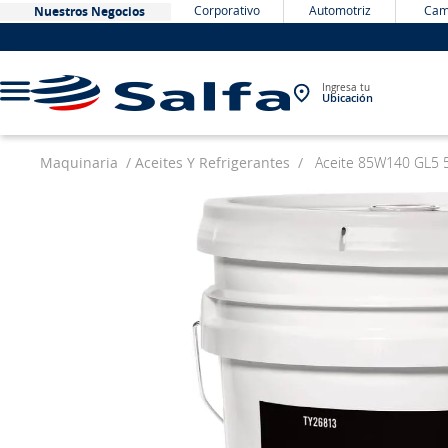
Corporativo
Automotriz
Cam
Nuestros Negocios
Ingresa tu
Ubicación
Maquinaria
Aceites Y Refrigerantes
Aceite 85W140 GL5 
TÉRMINOS MÁS BUSCADOS
1
.
bateria
2
.
neumáticos
3
.
westlake
4
.
yokohama
5
.
jockey
6
.
215
7
.
chevrolet