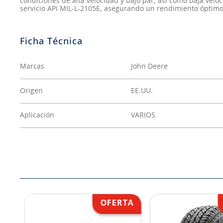
condiciones de alta velocidad y bajo par, así como baja velo
servicio API MIL-L-2105E, asegurando un rendimiento óptimo
Marcas
John Deere
Origen
EE.UU.
Aplicación
VARIOS