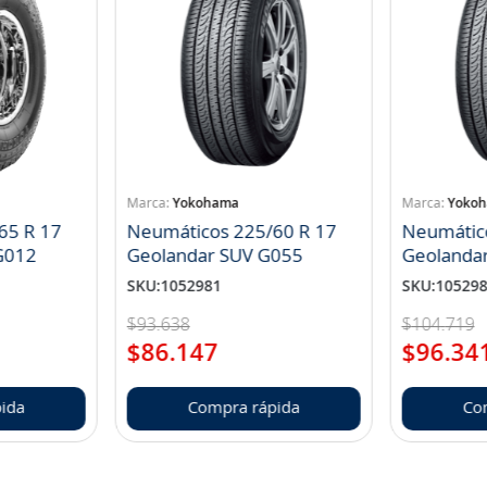
Yokohama
Yoko
65 R 17
Neumáticos 225/60 R 17
Neumátic
landar A/T S G012
Geolandar SUV G055
Geolanda
SKU
:
1052981
SKU
:
10529
$
93
.
638
$
104
.
719
$
86
.
147
$
96
.
34
ida
Compra rápida
Co