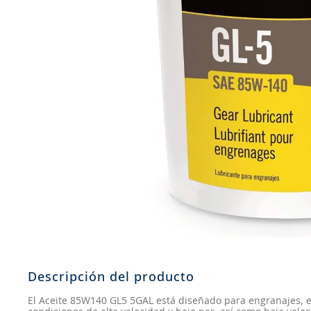
8
.
john deere
9
.
aceite
10
.
jockey john deere
Descripción del producto
El Aceite 85W140 GL5 5GAL está diseñado para engranajes, e