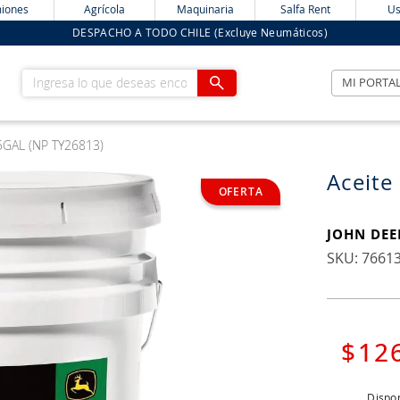
iones
Agrícola
Maquinaria
Salfa Rent
Us
DESPACHO A TODO CHILE (Excluye Neumáticos)
Ingresa lo que deseas encontrar
MI PORTA
5GAL (NP TY26813)
Aceite
JOHN DEE
:
7661
$
12
Dispon