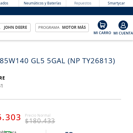
ados
Neumáticos y Baterías
Repuestos
Smartycar
L
JOHN DEERE
PROGRAMA
MOTOR MÁS
 85W140 GL5 5GAL (NP TY26813)
RE
31
6
.
303
$
180
.
433
ible para