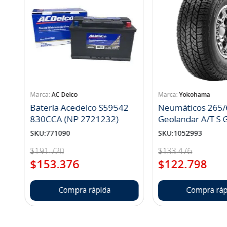
AC Delco
Yokohama
Batería Acedelco S59542
Neumáticos 265/
830CCA (NP 2721232)
Geo
SKU
:
771090
SKU
:
1052993
$
191
.
720
$
133
.
476
$
153
.
376
$
122
.
798
Compra rápida
Compra ráp