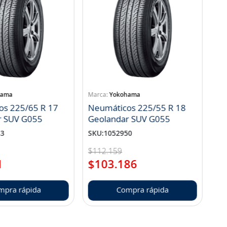
hama
Yokohama
os 225/65 R 17
Neumáticos 225/55 R 18
r SUV G055
Geolandar SUV G055
83
SKU
:
1052950
$
112
.
159
1
$
103
.
186
mpra rápida
Compra rápida