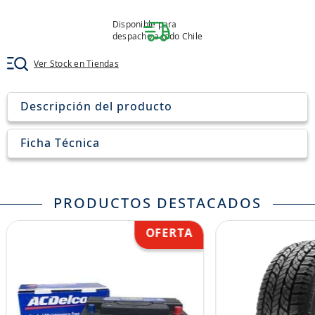
8
.
aceite
Disponible para
9
.
255
despacho a todo Chile
10
.
neumáticos 235
Ver Stock en Tiendas
Descripción del producto
Ficha Técnica
PRODUCTOS DESTACADOS