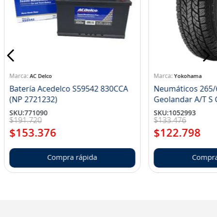
AC Delco
Yokohama
Batería Acedelco S59542 830CCA
Neumáticos 265/
(NP 2721232)
Ge
SKU
:
771090
SKU
:
1052993
$
191
.
720
$
133
.
476
$
153
.
376
$
122
.
798
Compra rápida
Compra