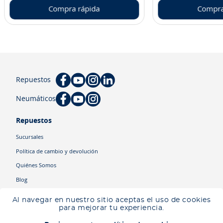
Compra rápida
Compra
Repuestos
Neumáticos
Repuestos
Sucursales
Política de cambio y devolución
Quiénes Somos
Blog
Cyber
Al navegar en nuestro sitio aceptas el uso de cookies
Ingresa tu ubicación para ver los productos disponibles en tu zona
.
para mejorar tu experiencia.
Descartar
Ingresar mi ubicación
Categorías