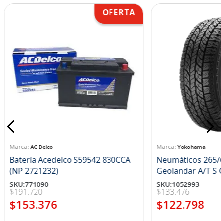
AC Delco
Yokohama
Batería Acedelco S59542 830CCA
Neumáticos 265/
(NP 2721232)
Ge
SKU
:
771090
SKU
:
1052993
$
191
.
720
$
133
.
476
$
153
.
376
$
122
.
798