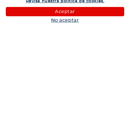
Revisa nuestra política de cookies.
Camiones
Aceptar
Maquinaria
No aceptar
Autos
Neumáticos
Shop
Corporativo
Ética corporativa
Trabaja con nosotros
Política Sistema Gestión Integrado
Hablemos
600 360 6200
Centro de Ayuda
Medios de Pago