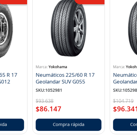
Yokohama
Yoko
65 R 17
Neumáticos 225/60 R 17
Neumátic
landar A/T S G012
Geolandar SUV G055
Geolanda
SKU
:
1052981
SKU
:
10529
$
93
.
638
$
104
.
719
$
86
.
147
$
96
.
34
ida
Compra rápida
Co