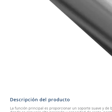
8
.
john deere
9
.
aceite
10
.
jockey john deere
Descripción del producto
La función principal es proporcionar un soporte suave y de b