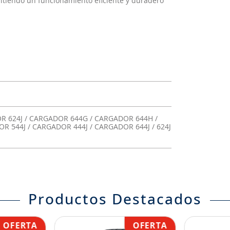
mitiendo un funcionamiento eficiente y duradero
R 624J / CARGADOR 644G / CARGADOR 644H /
 544J / CARGADOR 444J / CARGADOR 644J / 624J
Productos Destacados