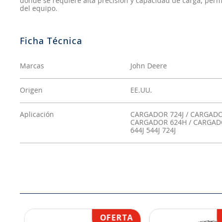
donde se requiere alta precisión y capacidad de carga, per
del equipo.
Marcas
John Deere
Origen
EE.UU.
Aplicación
CARGADOR 724J / CARGADO
CARGADOR 624H / CARGADOR
644J 544J 724J