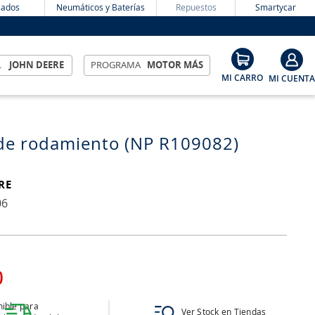
ados
Neumáticos y Baterías
Repuestos
Smartycar
L
JOHN DEERE
PROGRAMA
MOTOR MÁS
de rodamiento (NP R109082)
RE
06
0
ible para
Ver Stock en Tiendas