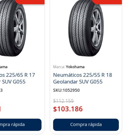
hama
Yokohama
os 225/65 R 17
Neumáticos 225/55 R 18
r SUV G055
Geolandar SUV G055
83
SKU
:
1052950
$
112
.
159
1
$
103
.
186
mpra rápida
Compra rápida