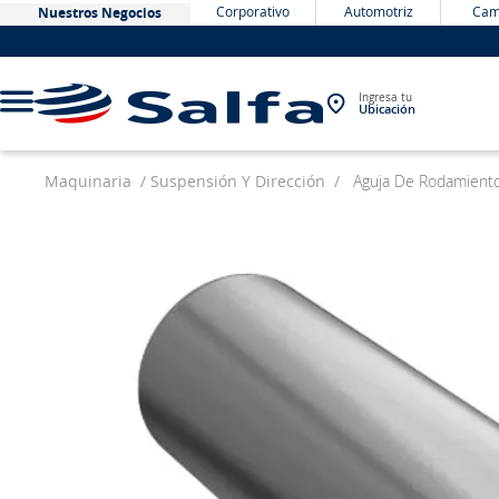
Corporativo
Automotriz
Cam
Nuestros Negocios
Ingresa tu
Ubicación
Maquinaria
Suspensión Y Dirección
Aguja De Rodamient
TÉRMINOS MÁS BUSCADOS
1
.
bateria
2
.
neumáticos
3
.
westlake
4
.
yokohama
5
.
jockey
6
.
215
7
.
chevrolet