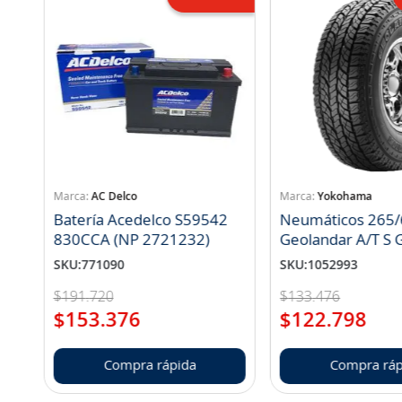
AC Delco
Yokohama
Batería Acedelco S59542
Neumáticos 265/
830CCA (NP 2721232)
Geo
SKU
:
771090
SKU
:
1052993
$
191
.
720
$
133
.
476
$
153
.
376
$
122
.
798
Compra rápida
Compra ráp