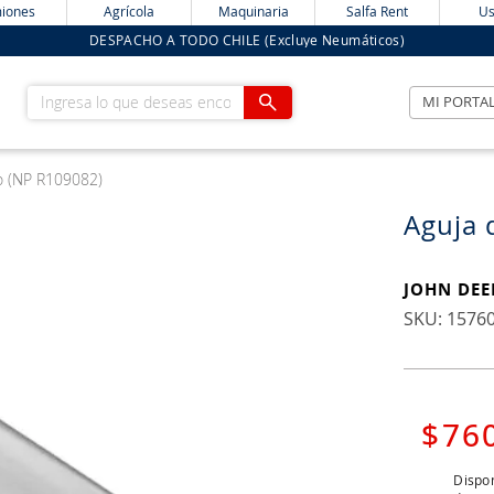
iones
Agrícola
Maquinaria
Salfa Rent
Us
DESPACHO A TODO CHILE (Excluye Neumáticos)
Ingresa lo que deseas encontrar
MI PORTA
o (NP R109082)
Aguja 
JOHN DEE
:
1576
$
76
Dispon