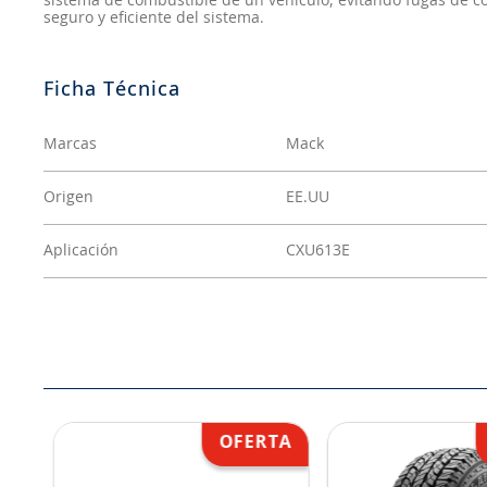
sistema de combustible de un vehículo, evitando fugas de 
seguro y eficiente del sistema.
Marcas
Mack
Origen
EE.UU
Aplicación
CXU613E