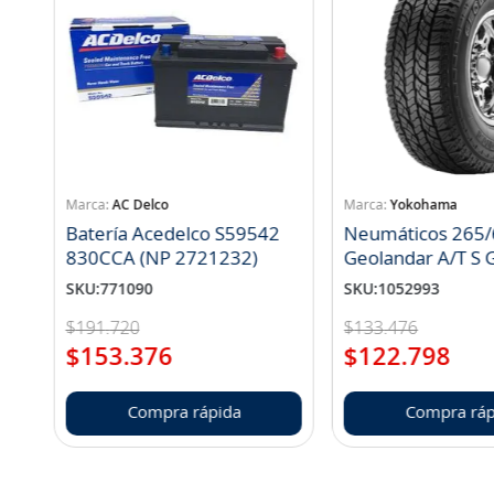
AC Delco
Yokohama
Batería Acedelco S59542
Neumáticos 265/
830CCA (NP 2721232)
Geo
SKU
:
771090
SKU
:
1052993
$
191
.
720
$
133
.
476
$
153
.
376
$
122
.
798
Compra rápida
Compra ráp