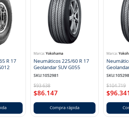
Yokohama
Yoko
65 R 17
Neumáticos 225/60 R 17
Neumátic
landar A/T S G012
Geolandar SUV G055
Geolanda
SKU
:
1052981
SKU
:
10529
$
93
.
638
$
104
.
719
$
86
.
147
$
96
.
34
ida
Compra rápida
Co