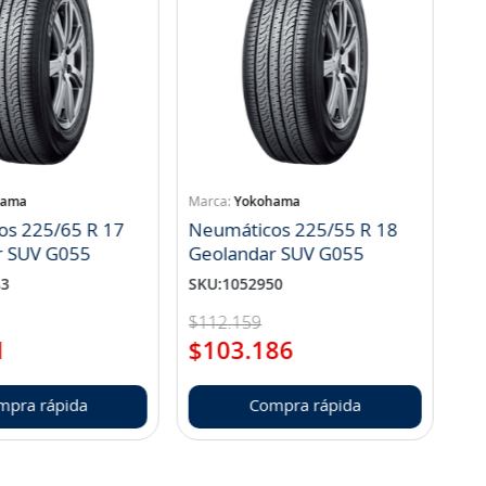
hama
Yokohama
os 225/65 R 17
Neumáticos 225/55 R 18
r SUV G055
Geolandar SUV G055
83
SKU
:
1052950
$
112
.
159
1
$
103
.
186
mpra rápida
Compra rápida