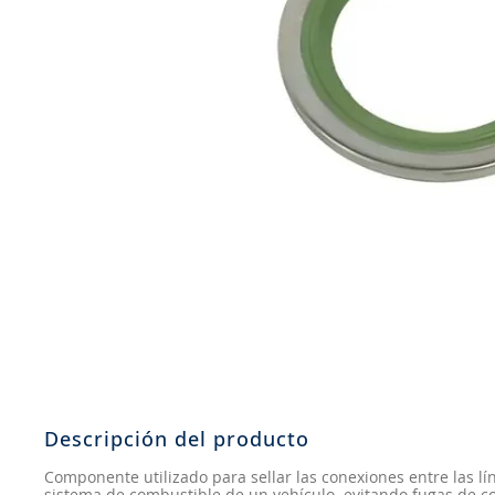
8
.
john deere
9
.
265
10
.
185
Descripción del producto
Componente utilizado para sellar las conexiones entre las l