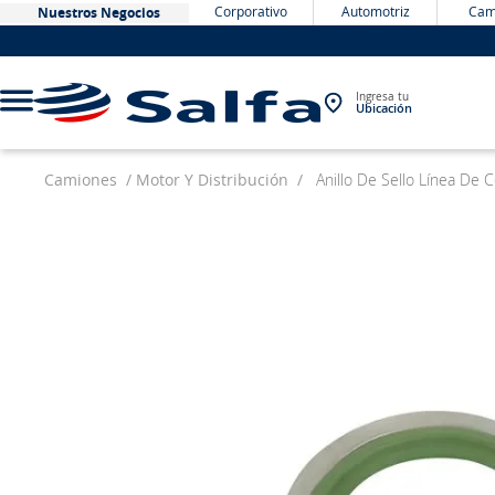
Corporativo
Automotriz
Cam
Nuestros Negocios
Ingresa tu
Ubicación
Camiones
Motor Y Distribución
Anillo De Sello Línea De
TÉRMINOS MÁS BUSCADOS
1
.
bateria
2
.
neumáticos
3
.
westlake
4
.
yokohama
5
.
225
6
.
jockey
7
.
chevrolet