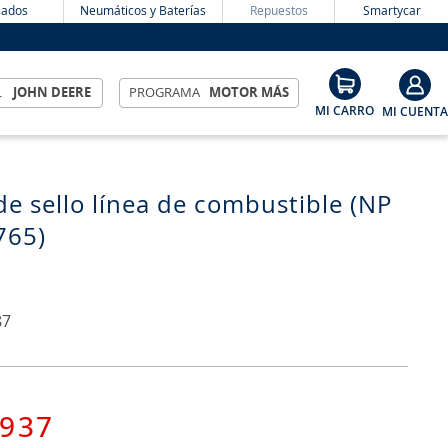
ados
Neumáticos y Baterías
Repuestos
Smartycar
L
JOHN DEERE
PROGRAMA
MOTOR MÁS
 de sello línea de combustible (NP
765)
87
937