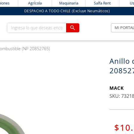
iones
Agrícola
Maquinaria
Salfa Rent
Us
DESPACHO A TODO CHILE (Excluye Neumáticos)
Ingresa lo que deseas encontrar
MI PORTA
 Combustible (NP 20852765)
Anillo
20852
MACK
:
7321
$
10
.