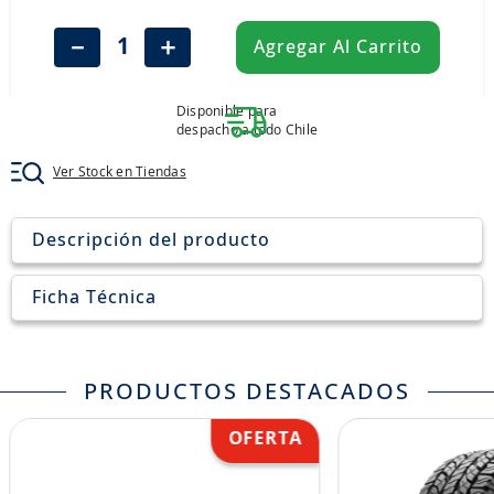
8
.
john deere
－
＋
Agregar Al Carrito
9
.
aceite
10
.
jockey john deere
Disponible para
despacho a todo Chile
Ver Stock en Tiendas
Descripción del producto
Ficha Técnica
PRODUCTOS DESTACADOS