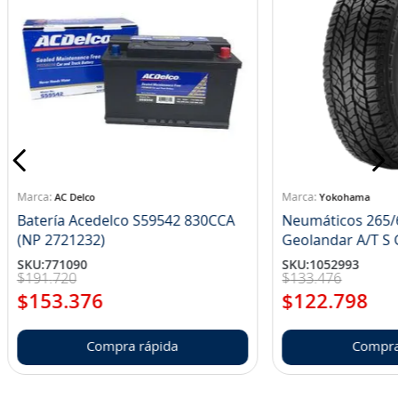
AC Delco
Yokohama
Batería Acedelco S59542 830CCA
Neumáticos 265/
(NP 2721232)
Ge
SKU
:
771090
SKU
:
1052993
$
191
.
720
$
133
.
476
$
153
.
376
$
122
.
798
Compra rápida
Compra