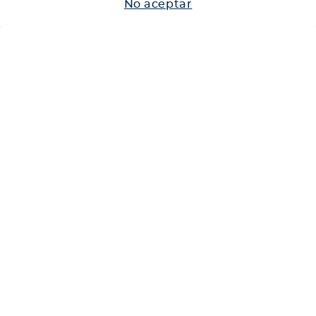
No aceptar
Neumáticos
Shop
Corporativo
Ética corporativa
Trabaja con nosotros
Política Sistema Gestión Integrado
Hablemos
600 360 6200
Centro de Ayuda
Medios de Pago