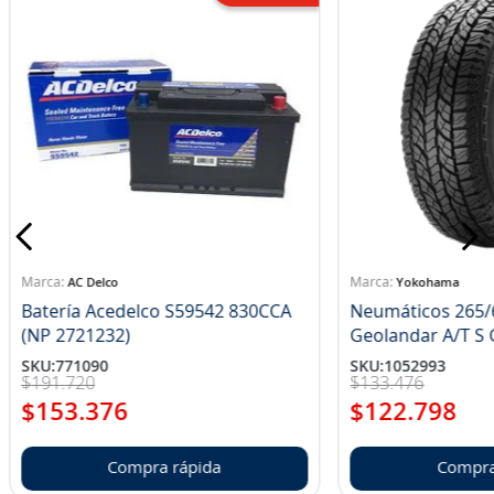
AC Delco
Yokohama
Batería Acedelco S59542 830CCA
Neumáticos 265/
(NP 2721232)
Ge
SKU
:
771090
SKU
:
1052993
$
191
.
720
$
133
.
476
$
153
.
376
$
122
.
798
Compra rápida
Compra