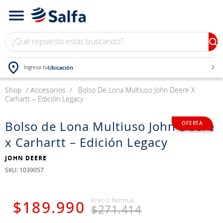
¿Qué repuesto estás buscando?
Ubicación
Ingresa tu
Shop
TÉRMINOS MÁS BUSCADOS
Accesorios
Bolso De Lona Multiuso John Deere X
Carhartt – Edición Legacy
1
.
bateria
2
.
neumáticos
Bolso de Lona Multiuso John Deere
x Carhartt – Edición Legacy
3
.
westlake
4
.
yokohama
JOHN DEERE
:
1039057
5
.
jockey
6
.
215
$
189
.
990
$
271
.
414
7
.
chevrolet