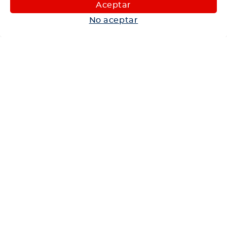
Maquinaria
Aceptar
Autos
No aceptar
Neumáticos
Shop
Corporativo
Ética corporativa
Trabaja con nosotros
Política Sistema Gestión Integrado
Hablemos
600 360 6200
Centro de Ayuda
Medios de Pago