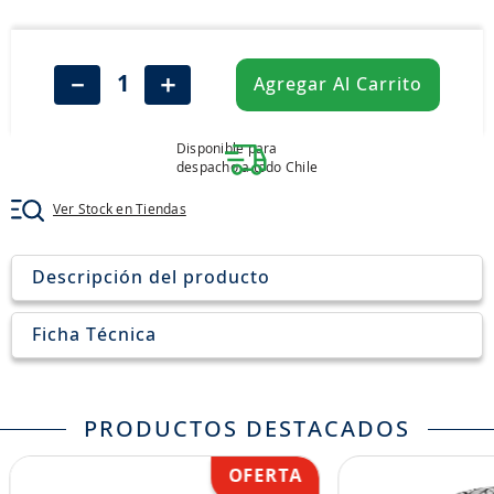
8
.
john deere
9
.
aceite
－
＋
Agregar Al Carrito
10
.
jockey john deere
Disponible para
despacho a todo Chile
Ver Stock en Tiendas
Descripción del producto
Ficha Técnica
PRODUCTOS DESTACADOS