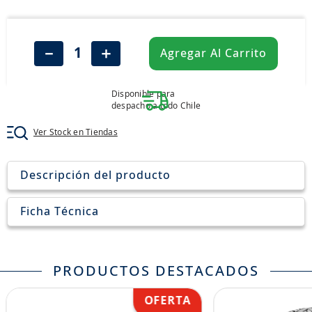
8
.
aceite
9
.
255
－
＋
Agregar Al Carrito
10
.
neumáticos 235
Disponible para
despacho a todo Chile
Ver Stock en Tiendas
Descripción del producto
Ficha Técnica
PRODUCTOS DESTACADOS