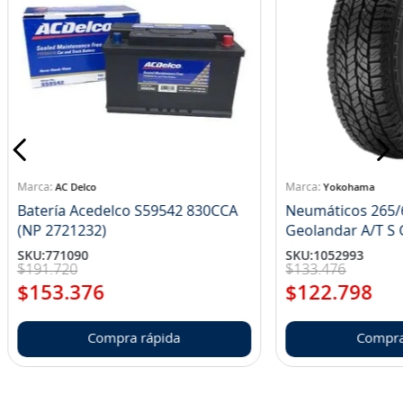
AC Delco
Yokohama
Batería Acedelco S59542 830CCA
Neumáticos 265/
(NP 2721232)
Ge
SKU
:
771090
SKU
:
1052993
$
191
.
720
$
133
.
476
$
153
.
376
$
122
.
798
Compra rápida
Compra