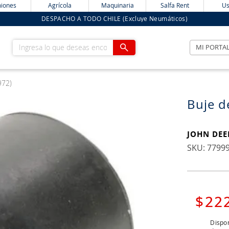
iones
Agrícola
Maquinaria
Salfa Rent
Us
DESPACHO A TODO CHILE (Excluye Neumáticos)
Ingresa lo que deseas encontrar
MI PORTA
972)
Buje d
JOHN DEE
:
7799
$
22
Dispon