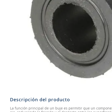
8
.
205
9
.
235
10
.
john deere
Descripción del producto
La función principal de un buje es permitir que un compon