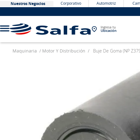
Corporativo
Automotriz
Cam
Nuestros Negocios
Ingresa tu
Ubicación
Maquinaria
Motor Y Distribución
Buje De Goma (NP Z37
TÉRMINOS MÁS BUSCADOS
1
.
bateria
2
.
neumáticos
3
.
westlake
4
.
yokohama
5
.
225
6
.
chevrolet
7
.
jockey