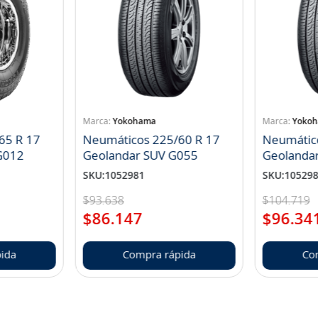
Yokohama
Yoko
65 R 17
Neumáticos 225/60 R 17
Neumátic
landar A/T S G012
Geolandar SUV G055
Geolanda
SKU
:
1052981
SKU
:
10529
$
93
.
638
$
104
.
719
$
86
.
147
$
96
.
34
ida
Compra rápida
Co