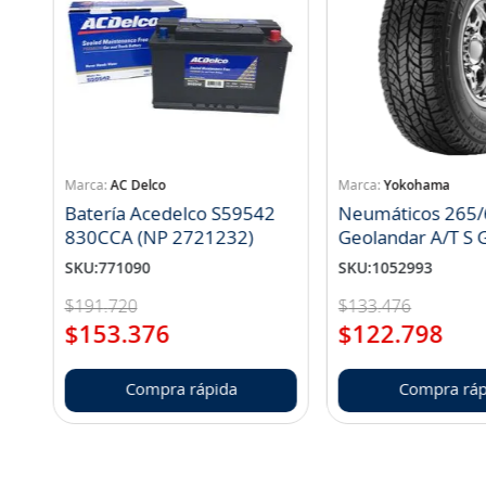
AC Delco
Yokohama
Batería Acedelco S59542
Neumáticos 265/
830CCA (NP 2721232)
Geo
SKU
:
771090
SKU
:
1052993
$
191
.
720
$
133
.
476
$
153
.
376
$
122
.
798
Compra rápida
Compra ráp