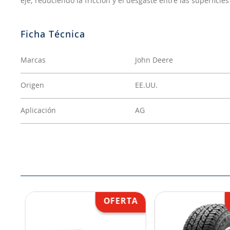
eje, reduciendo la fricción y el desgaste entre las superficie
Marcas
John Deere
Origen
EE.UU.
Aplicación
AG