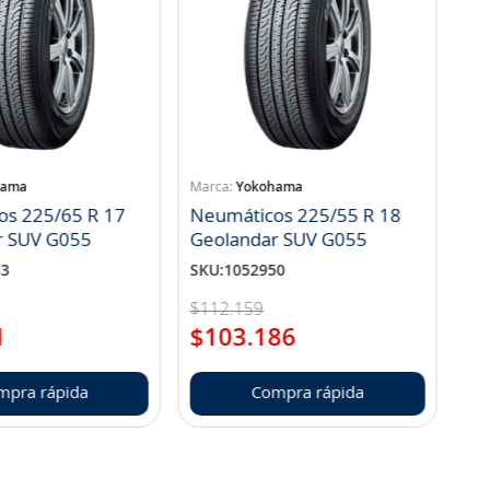
hama
Yokohama
os 225/65 R 17
Neumáticos 225/55 R 18
r SUV G055
Geolandar SUV G055
83
SKU
:
1052950
$
112
.
159
1
$
103
.
186
mpra rápida
Compra rápida