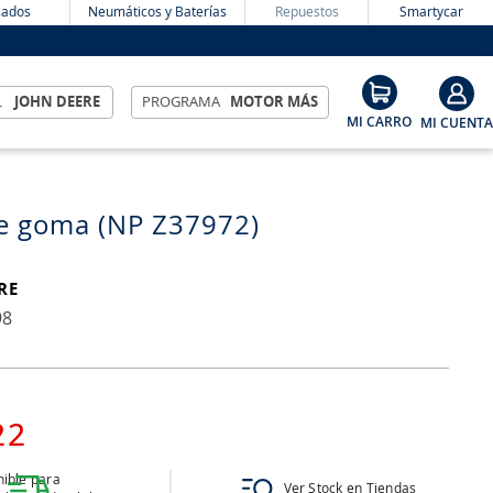
ados
Neumáticos y Baterías
Repuestos
Smartycar
L
JOHN DEERE
PROGRAMA
MOTOR MÁS
e goma (NP Z37972)
RE
98
22
ible para
Ver Stock en Tiendas