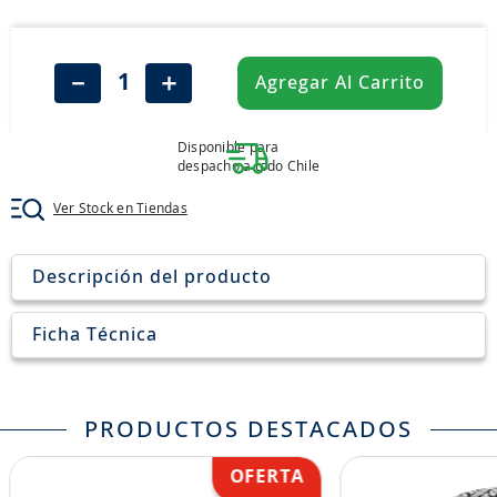
8
.
205
9
.
235
－
＋
Agregar Al Carrito
10
.
john deere
Disponible para
despacho a todo Chile
Ver Stock en Tiendas
Descripción del producto
Ficha Técnica
PRODUCTOS DESTACADOS