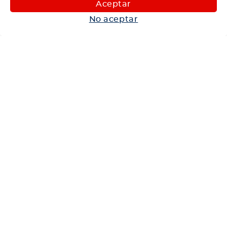
Aceptar
Autos
No aceptar
Neumáticos
Shop
Corporativo
Ética corporativa
Trabaja con nosotros
Política Sistema Gestión Integrado
Hablemos
600 360 6200
Centro de Ayuda
Medios de Pago