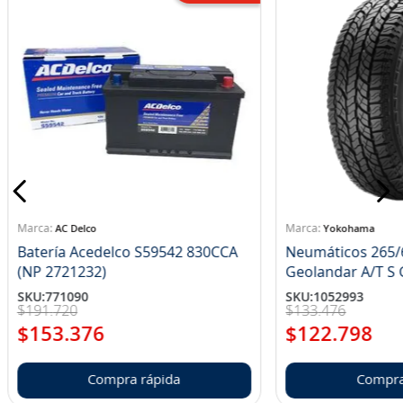
AC Delco
Yokohama
Batería Acedelco S59542 830CCA
Neumáticos 265/
(NP 2721232)
Ge
SKU
:
771090
SKU
:
1052993
$
191
.
720
$
133
.
476
$
153
.
376
$
122
.
798
Compra rápida
Compra