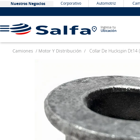
Corporativo
Automotriz
Cam
Nuestros Negocios
Ingresa tu
Ubicación
Camiones
Motor Y Distribución
Collar De Huckspin Dt14
TÉRMINOS MÁS BUSCADOS
1
.
bateria
2
.
neumáticos
3
.
westlake
4
.
yokohama
5
.
jockey
6
.
215
7
.
chevrolet