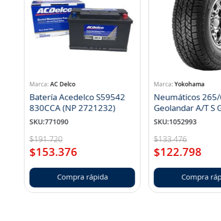
AC Delco
Yokohama
Batería Acedelco S59542
Neumáticos 265/
830CCA (NP 2721232)
Geo
SKU
:
771090
SKU
:
1052993
$
191
.
720
$
133
.
476
$
153
.
376
$
122
.
798
Compra rápida
Compra ráp