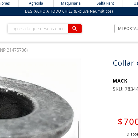
iones
Agrícola
Maquinaria
Salfa Rent
Us
DESPACHO A TODO CHILE (Excluye Neumáticos)
Ingresa lo que deseas encontrar
MI PORTA
 (NP 21475706)
Collar
MACK
:
7834
$
70
Dispon