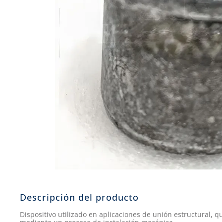
8
.
john deere
9
.
aceite
10
.
jockey john deere
Descripción del producto
Dispositivo utilizado en aplicaciones de unión estructural, 