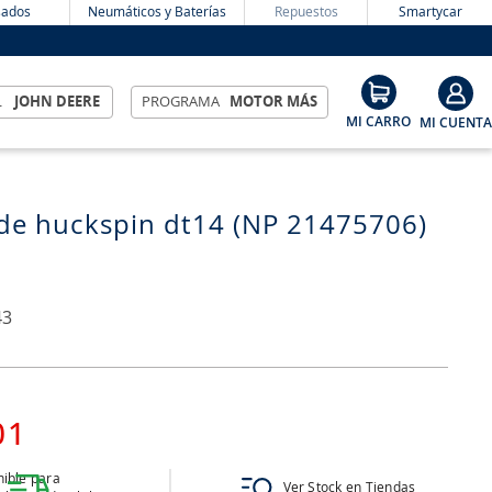
ados
Neumáticos y Baterías
Repuestos
Smartycar
L
JOHN DEERE
PROGRAMA
MOTOR MÁS
 de huckspin dt14 (NP 21475706)
43
01
ible para
Ver Stock en Tiendas