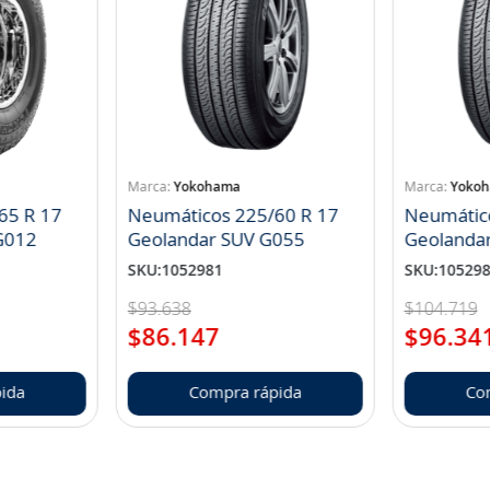
Yokohama
Yoko
65 R 17
Neumáticos 225/60 R 17
Neumátic
landar A/T S G012
Geolandar SUV G055
Geolanda
SKU
:
1052981
SKU
:
10529
$
93
.
638
$
104
.
719
$
86
.
147
$
96
.
34
ida
Compra rápida
Co