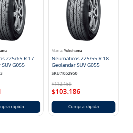
hama
Yokohama
os 225/65 R 17
Neumáticos 225/55 R 18
r SUV G055
Geolandar SUV G055
83
SKU
:
1052950
$
112
.
159
1
$
103
.
186
mpra rápida
Compra rápida