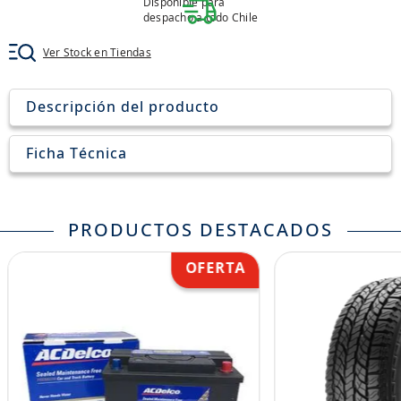
Disponible para
8
.
john deere
despacho a todo Chile
9
.
aceite
Ver Stock en Tiendas
10
.
jockey john deere
Descripción del producto
Ficha Técnica
PRODUCTOS DESTACADOS