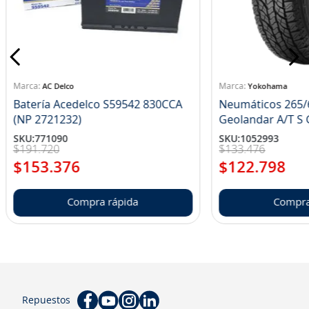
AC Delco
Yokohama
Batería Acedelco S59542 830CCA
Neumáticos 265/
(NP 2721232)
Ge
SKU
:
771090
SKU
:
1052993
$
191
.
720
$
133
.
476
$
153
.
376
$
122
.
798
Compra rápida
Compra
Repuestos