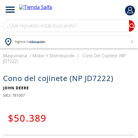
¿Qué repuesto estás buscando?
Ubicación
Ingresa tu
Maquinaria
TÉRMINOS MÁS BUSCADOS
Motor Y Distribución
Cono Del Cojinete (NP
JD7222)
1
.
bateria
2
.
neumáticos
Cono del cojinete (NP JD7222)
3
.
westlake
JOHN DEERE
:
781007
4
.
yokohama
5
.
jockey
$
50
.
389
6
.
215
7
.
chevrolet