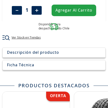
8
.
john deere
－
＋
Agregar Al Carrito
9
.
aceite
10
.
jockey john deere
Disponible para
despacho a todo Chile
Ver Stock en Tiendas
Descripción del producto
Ficha Técnica
PRODUCTOS DESTACADOS