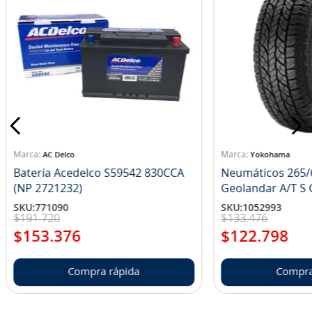
AC Delco
Yokohama
Batería Acedelco S59542 830CCA
Neumáticos 265/
(NP 2721232)
Ge
SKU
:
771090
SKU
:
1052993
$
191
.
720
$
133
.
476
$
153
.
376
$
122
.
798
Compra rápida
Compra