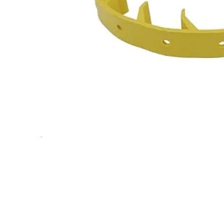
8
.
john deere
9
.
aceite
10
.
jockey john deere