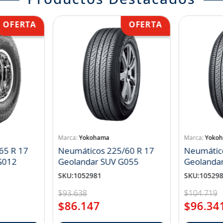
Productos Destacados
Yokohama
Yoko
65 R 17
Neumáticos 225/60 R 17
Neumátic
landar A/T S G012
Geolandar SUV G055
Geolanda
SKU
:
1052981
SKU
:
10529
$
93
.
638
$
104
.
719
$
86
.
147
$
96
.
34