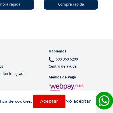
mpra rápida
Compra rápida
Hablemos
600 360 6200
Centro de ayuda
os
estión Integrado
Medios de Pago
Aceptar
No aceptar
tica de cookies.
Términos y Condiciones
Política de cookies
Política de privacidad