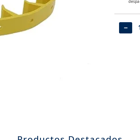
despac
－