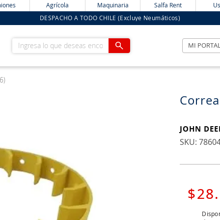
iones
Agrícola
Maquinaria
Salfa Rent
Us
DESPACHO A TODO CHILE (Excluye Neumáticos)
Ingresa lo que deseas encontrar
MI PORTA
6)
Correa
JOHN DEE
:
7860
$
28
.
Dispon