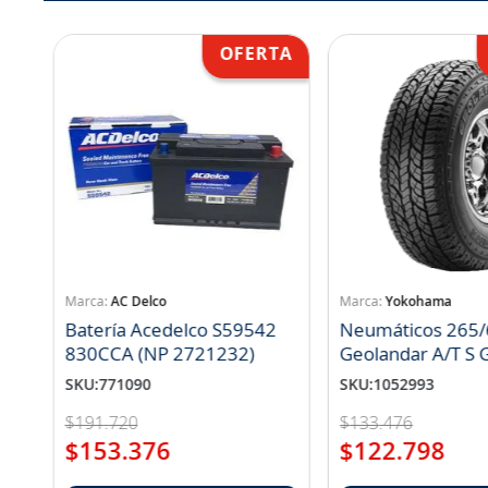
AC Delco
Yokohama
Batería Acedelco S59542
Neumáticos 265/
830CCA (NP 2721232)
Geo
SKU
:
771090
SKU
:
1052993
$
191
.
720
$
133
.
476
$
153
.
376
$
122
.
798