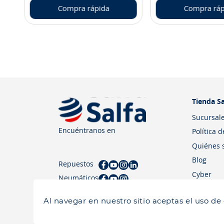
Compra rápida
Compra ráp
Tienda Sa
Sucursal
Encuéntranos en
Política 
Quiénes 
Blog
Repuestos
Cyber
Neumáticos
Al navegar en nuestro sitio aceptas el uso de
Salfa 2026| Todos los derechos reservados