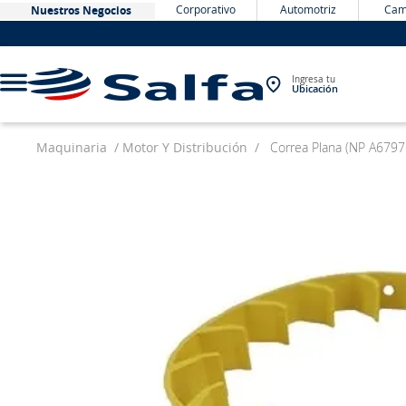
Corporativo
Automotriz
Cam
Nuestros Negocios
Ingresa tu
Ubicación
Maquinaria
Motor Y Distribución
Correa Plana (NP A6797
TÉRMINOS MÁS BUSCADOS
1
.
bateria
2
.
neumáticos
3
.
westlake
4
.
yokohama
5
.
jockey
6
.
215
7
.
chevrolet