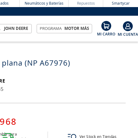
ados
Neumáticos y Baterías
Repuestos
Smartycar
L
JOHN DEERE
PROGRAMA
MOTOR MÁS
 plana (NP A67976)
RE
45
968
ible para
Ver Stock en Tiendas