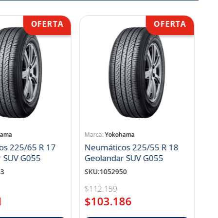
hama
Yokohama
os 225/65 R 17
Neumáticos 225/55 R 18
r SUV G055
Geolandar SUV G055
83
SKU
:
1052950
$
112
.
159
1
$
103
.
186