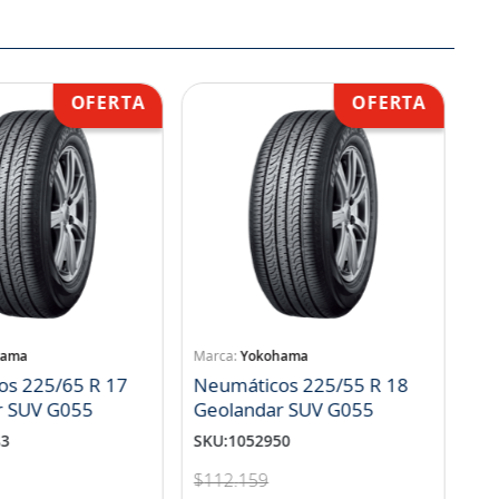
hama
Yokohama
os 225/65 R 17
Neumáticos 225/55 R 18
r SUV G055
Geolandar SUV G055
83
SKU
:
1052950
$
112
.
159