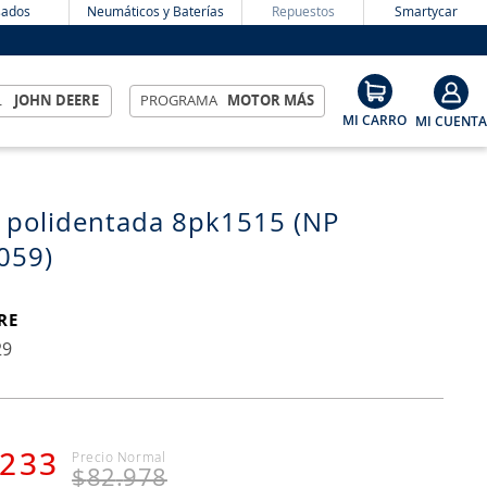
ados
Neumáticos y Baterías
Repuestos
Smartycar
L
JOHN DEERE
PROGRAMA
MOTOR MÁS
 polidentada 8pk1515 (NP
059)
RE
29
233
$
82
.
978