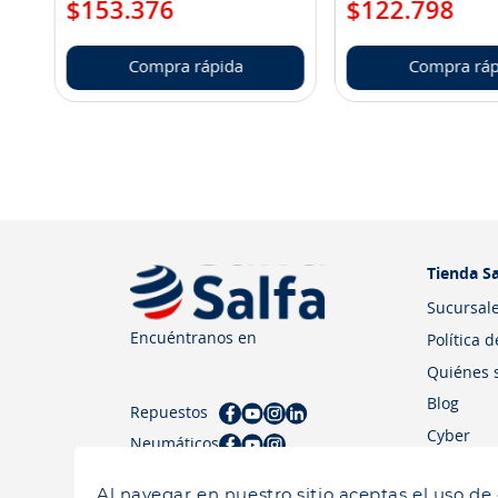
$
153
.
376
$
122
.
798
Compra rápida
Compra ráp
Tienda Sa
Sucursal
Encuéntranos en
Política 
Quiénes 
Blog
Repuestos
Cyber
Neumáticos
Al navegar en nuestro sitio aceptas el uso de