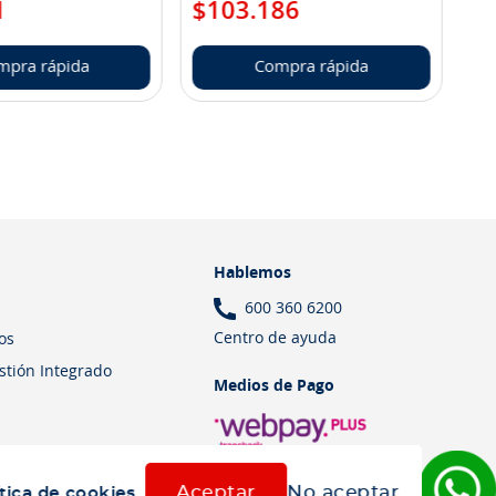
1
$
103
.
186
mpra rápida
Compra rápida
Hablemos
600 360 6200
Centro de ayuda
os
estión Integrado
Medios de Pago
Aceptar
No aceptar
tica de cookies.