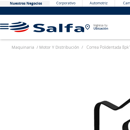
Corporativo
Automotriz
Cam
Nuestros Negocios
Ingresa tu
Ubicación
Maquinaria
Motor Y Distribución
Correa Polidentada 8p
TÉRMINOS MÁS BUSCADOS
1
.
bateria
2
.
neumáticos
3
.
westlake
4
.
yokohama
5
.
225
6
.
chevrolet
7
.
jockey