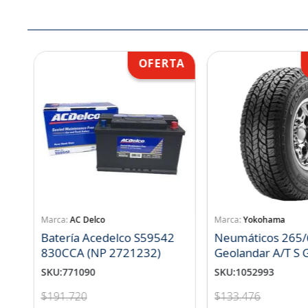
AC Delco
Yokohama
Batería Acedelco S59542
Neumáticos 265/
830CCA (NP 2721232)
Geo
SKU
:
771090
SKU
:
1052993
$
191
.
720
$
133
.
476