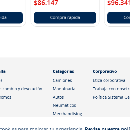
$
86
.
147
$
96
.
34
ida
Compra rápida
Co
lfa
Categorías
Corporativo
es
Camiones
Ética corporativa
de cambio y devolución
Maquinaria
Trabaja con nosotr
somos
Autos
Política Sistema G
Neumáticos
Merchandising
 cookies para mejorar tu experiencia.
Revisa nuestra polí