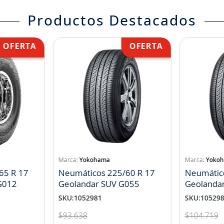
Productos Destacados
Yokohama
Yoko
65 R 17
Neumáticos 225/60 R 17
Neumátic
landar A/T S G012
Geolandar SUV G055
Geolanda
SKU
:
1052981
SKU
:
10529
$
93
.
638
$
104
.
719