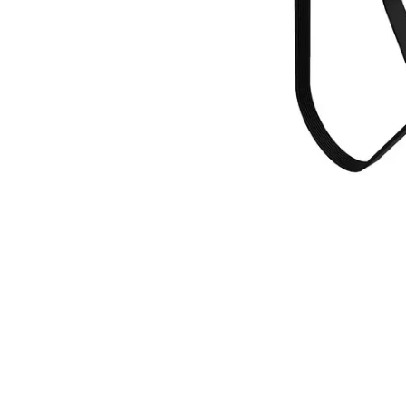
8
.
205
9
.
235
10
.
john deere