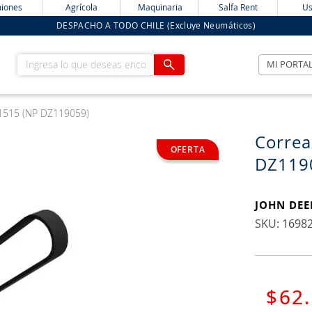
iones
Agrícola
Maquinaria
Salfa Rent
Us
DESPACHO A TODO CHILE (Excluye Neumáticos)
Ingresa lo que deseas encontrar
MI PORTA
k1515 (NP DZ119059)
Correa
DZ119
JOHN DEE
:
1698
$
62
.