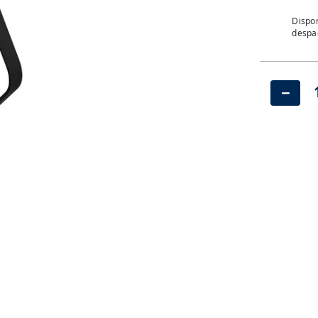
Dispon
despac
－