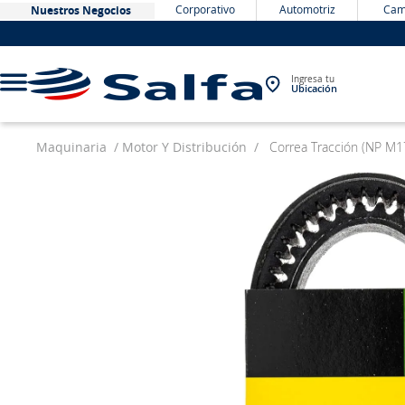
Corporativo
Automotriz
Cam
Nuestros Negocios
Ingresa tu
Ubicación
Maquinaria
Motor Y Distribución
Correa Tracción (NP M
TÉRMINOS MÁS BUSCADOS
1
.
bateria
2
.
neumáticos
3
.
westlake
4
.
yokohama
5
.
jockey
6
.
215
7
.
chevrolet