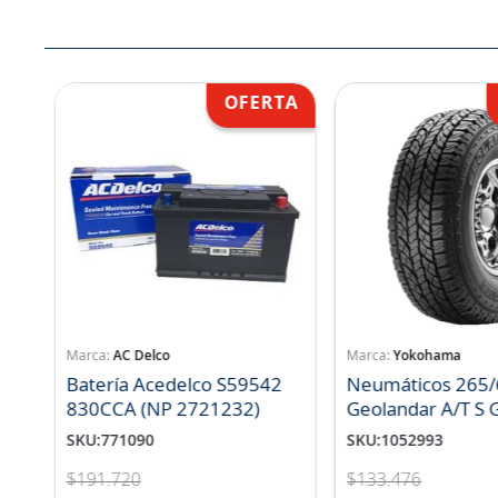
AC Delco
Yokohama
Batería Acedelco S59542
Neumáticos 265/
830CCA (NP 2721232)
Geo
SKU
:
771090
SKU
:
1052993
$
191
.
720
$
133
.
476