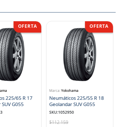
hama
Yokohama
os 225/65 R 17
Neumáticos 225/55 R 18
r SUV G055
Geolandar SUV G055
83
SKU
:
1052950
$
112
.
159