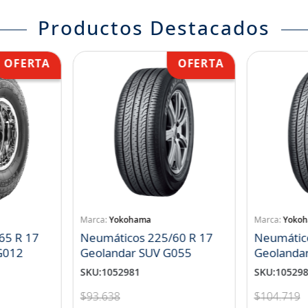
Productos Destacados
Yokohama
Yoko
65 R 17
Neumáticos 225/60 R 17
Neumátic
landar A/T S G012
Geolandar SUV G055
Geolanda
SKU
:
1052981
SKU
:
10529
$
93
.
638
$
104
.
719