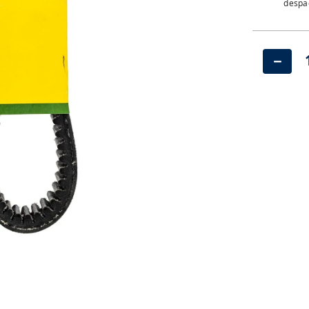
despac
－