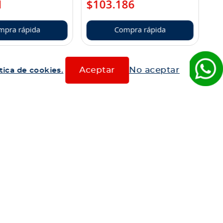
1
$
103
.
186
mpra rápida
Compra rápida
Aceptar
No aceptar
tica de cookies.
Hablemos
600 360 6200
Centro de ayuda
os
estión Integrado
Medios de Pago