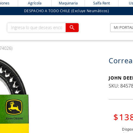
iones
Agrícola
Maquinaria
Salfa Rent
Us
DESPACHO A TODO CHILE (Excluye Neumáticos)
Ingresa lo que deseas encontrar
MI PORTA
174026)
Correa
JOHN DEE
:
8457
$
13
Dispon