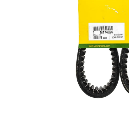
8
.
john deere
9
.
aceite
10
.
jockey john deere