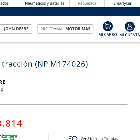
ados
Neumáticos y Baterías
Repuestos
Smartycar
L
JOHN DEERE
PROGRAMA
MOTOR MÁS
 tracción (NP M174026)
RE
88
8
.
814
ible para
Ver Stock en Tiendas