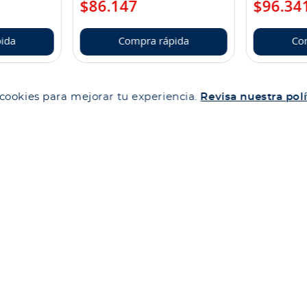
$
86
.
147
$
96
.
34
ida
Compra rápida
Co
 cookies para mejorar tu experiencia.
Revisa nuestra polí
lfa
Categorías
Corporativo
es
Camiones
Ética corporativa
de cambio y devolución
Maquinaria
Trabaja con nosotr
somos
Autos
Política Sistema G
Neumáticos
Merchandising