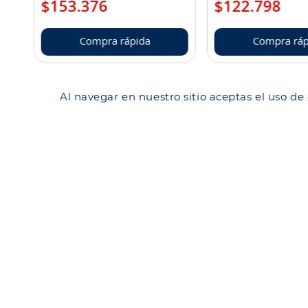
$
153
.
376
$
122
.
798
Compra rápida
Compra ráp
Al navegar en nuestro sitio aceptas el uso de
Tienda Sa
Sucursal
Encuéntranos en
Política 
Quiénes 
Blog
Repuestos
Cyber
Neumáticos