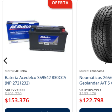
AC Delco
Yokohama
Batería Acedelco S59542 830CCA
Neumáticos 265/
(NP 2721232)
Ge
SKU
:
771090
SKU
:
1052993
$
191
.
720
$
133
.
476
$
153
.
376
$
122
.
798