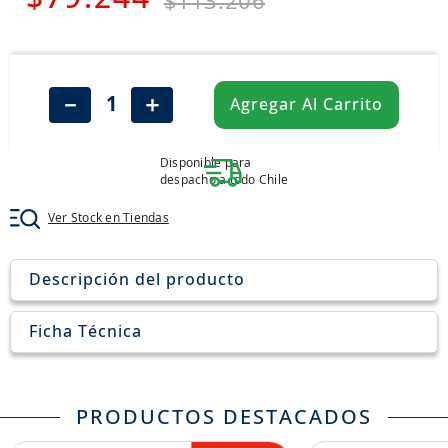
$
113
.
206
7
.
john deere
8
.
aceite
9
.
255
－
＋
Agregar Al Carrito
10
.
neumáticos 235
Disponible para
despacho a todo Chile
Ver Stock en Tiendas
Descripción del producto
Ficha Técnica
PRODUCTOS DESTACADOS