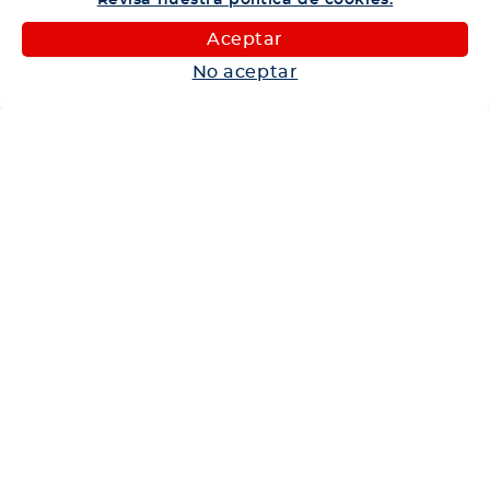
Revisa nuestra política de cookies.
Camiones
Maquinaria
Aceptar
Autos
No aceptar
Neumáticos
Shop
Corporativo
Ética corporativa
Trabaja con nosotros
Política Sistema Gestión Integrado
Hablemos
600 360 6200
Centro de Ayuda
Medios de Pago