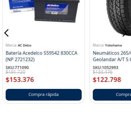
AC Delco
Yokohama
Batería Acedelco S59542 830CCA
Neumáticos 265/
(NP 2721232)
Ge
SKU
:
771090
SKU
:
1052993
$
191
.
720
$
133
.
476
$
153
.
376
$
122
.
798
Compra rápida
Compra