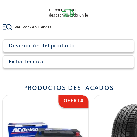
8
.
john deere
Disponible para
9
.
aceite
despacho a todo Chile
10
.
jockey john deere
Ver Stock en Tiendas
Descripción del producto
Ficha Técnica
PRODUCTOS DESTACADOS