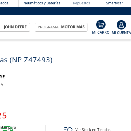
ados
Neumáticos y Baterías
Repuestos
Smartycar
L
JOHN DEERE
PROGRAMA
MOTOR MÁS
las (NP Z47493)
RE
25
25
ible para
Ver Stock en Tiendas