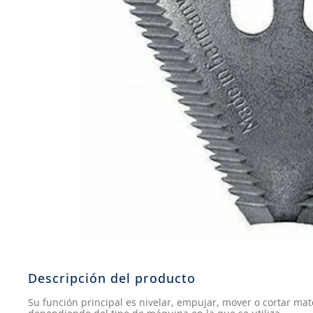
8
.
john deere
9
.
aceite
10
.
jockey john deere
Descripción del producto
Su función principal es nivelar, empujar, mover o cortar mater