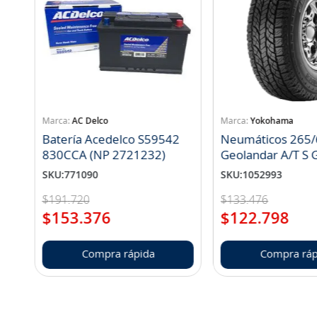
AC Delco
Yokohama
Batería Acedelco S59542
Neumáticos 265/
830CCA (NP 2721232)
Geo
SKU
:
771090
SKU
:
1052993
$
191
.
720
$
133
.
476
$
153
.
376
$
122
.
798
Compra rápida
Compra ráp