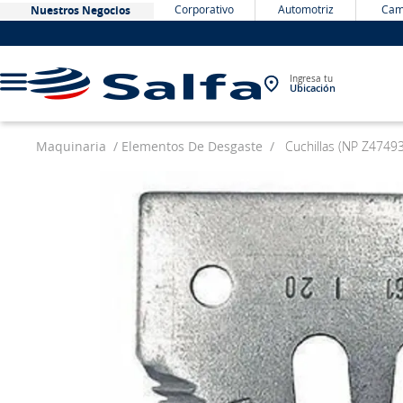
Corporativo
Automotriz
Cam
Nuestros Negocios
Ingresa tu
Ubicación
Maquinaria
Elementos De Desgaste
Cuchillas (NP Z47493
TÉRMINOS MÁS BUSCADOS
1
.
bateria
2
.
neumáticos
3
.
westlake
4
.
yokohama
5
.
jockey
6
.
215
7
.
chevrolet