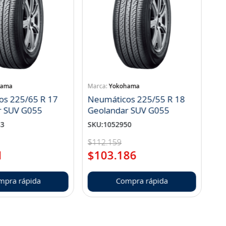
hama
Yokohama
os 225/65 R 17
Neumáticos 225/55 R 18
r SUV G055
Geolandar SUV G055
83
SKU
:
1052950
$
112
.
159
1
$
103
.
186
mpra rápida
Compra rápida