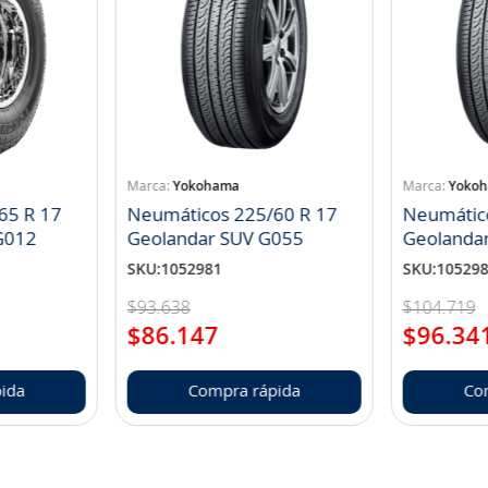
Yokohama
Yoko
65 R 17
Neumáticos 225/60 R 17
Neumátic
landar A/T S G012
Geolandar SUV G055
Geolanda
SKU
:
1052981
SKU
:
10529
$
93
.
638
$
104
.
719
$
86
.
147
$
96
.
34
ida
Compra rápida
Co