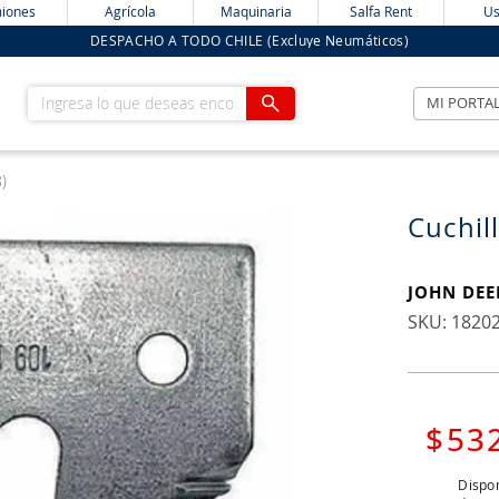
iones
Agrícola
Maquinaria
Salfa Rent
Us
DESPACHO A TODO CHILE (Excluye Neumáticos)
Ingresa lo que deseas encontrar
MI PORTA
)
Cuchil
JOHN DEE
:
1820
$
53
Dispon