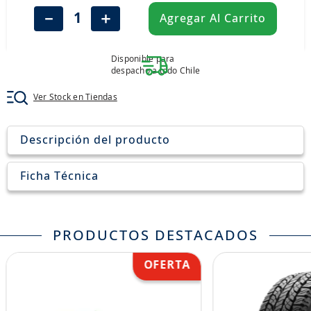
8
.
john deere
－
＋
Agregar Al Carrito
9
.
245
10
.
aceite
Disponible para
despacho a todo Chile
Ver Stock en Tiendas
Descripción del producto
Ficha Técnica
PRODUCTOS DESTACADOS