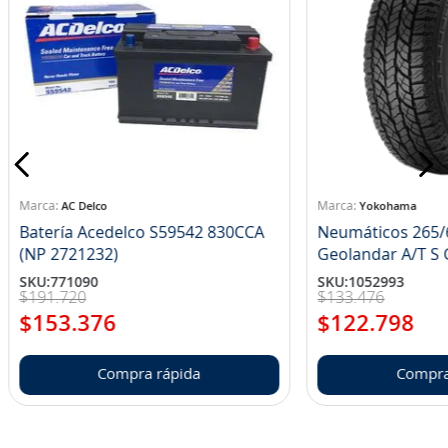
AC Delco
Yokohama
Batería Acedelco S59542 830CCA
Neumáticos 265/
(NP 2721232)
Ge
SKU
:
771090
SKU
:
1052993
$
191
.
720
$
133
.
476
$
153
.
376
$
122
.
798
Compra rápida
Compra