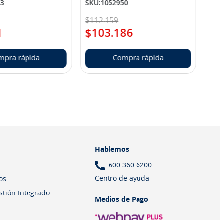
83
SKU
:
1052950
$
112
.
159
1
$
103
.
186
mpra rápida
Compra rápida
Hablemos
600 360 6200
Centro de ayuda
os
estión Integrado
Medios de Pago