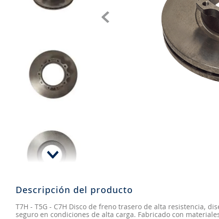
8
.
john deere
9
.
265
10
.
185
Descripción del producto
T7H - T5G - C7H Disco de freno trasero de alta resistencia, di
seguro en condiciones de alta carga. Fabricado con materiales d