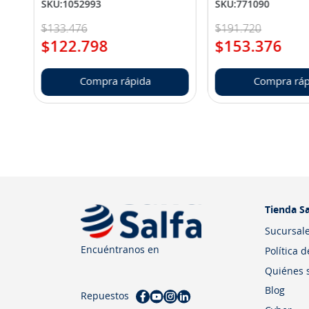
SKU
:
1052993
SKU
:
771090
$
133
.
476
$
191
.
720
$
122
.
798
$
153
.
376
Compra rápida
Compra ráp
Tienda Sa
Sucursal
Encuéntranos en
Política 
Quiénes 
Blog
Repuestos