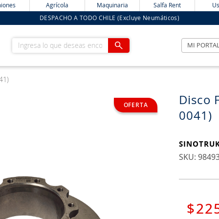
iones
Agrícola
Maquinaria
Salfa Rent
Us
DESPACHO A TODO CHILE (Excluye Neumáticos)
Ingresa lo que deseas encontrar
MI PORTA
41)
Disco 
0041)
SINOTRU
:
9849
$
22