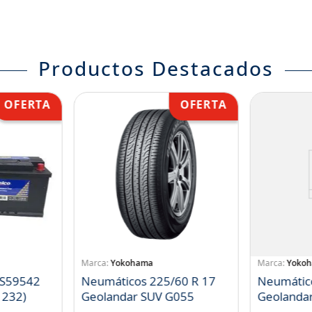
Productos Destacados
Yokohama
Yoko
 S59542
Neumáticos 225/60 R 17
Neumátic
1232)
Geolandar SUV G055
Geolanda