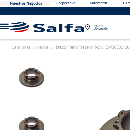
Corporativo
Automotriz
Cam
Nuestros Negocios
Ingresa tu
Ubicación
Camiones
Frenos
Disco Freno Trasero (Np 812W50803-00
TÉRMINOS MÁS BUSCADOS
1
.
bateria
2
.
neumáticos
3
.
westlake
4
.
yokohama
5
.
225
6
.
jockey
7
.
chevrolet