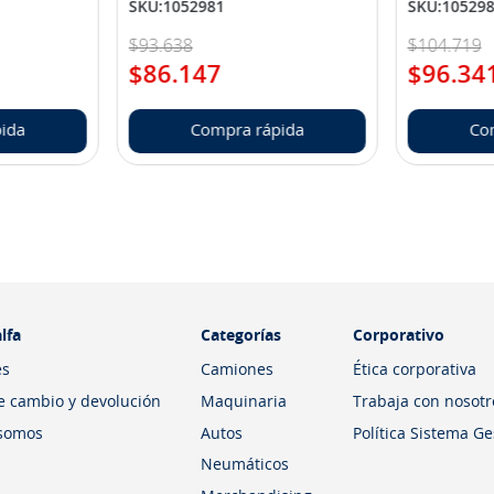
SKU
:
1052981
SKU
:
10529
$
93
.
638
$
104
.
719
$
86
.
147
$
96
.
34
ida
Compra rápida
Co
lfa
Categorías
Corporativo
es
Camiones
Ética corporativa
de cambio y devolución
Maquinaria
Trabaja con nosotr
somos
Autos
Política Sistema G
Neumáticos