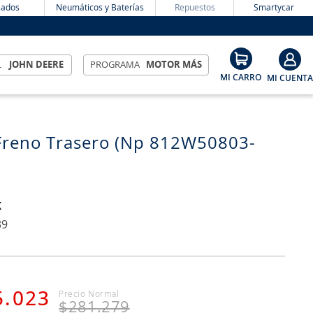
ados
Neumáticos y Baterías
Repuestos
Smartycar
L
JOHN DEERE
PROGRAMA
MOTOR MÁS
Freno Trasero (Np 812W50803-
K
39
5
.
023
$
281
.
279