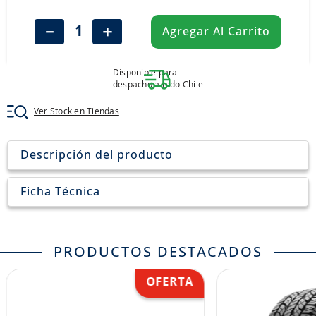
8
.
aceite
－
＋
Agregar Al Carrito
9
.
255
10
.
neumáticos 235
Disponible para
despacho a todo Chile
Ver Stock en Tiendas
Descripción del producto
Ficha Técnica
PRODUCTOS DESTACADOS