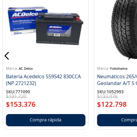
AC Delco
Yokohama
Batería Acedelco S59542 830CCA
Neumáticos 265/
(NP 2721232)
Ge
SKU
:
771090
SKU
:
1052993
$
191
.
720
$
133
.
476
$
153
.
376
$
122
.
798
Compra rápida
Compra