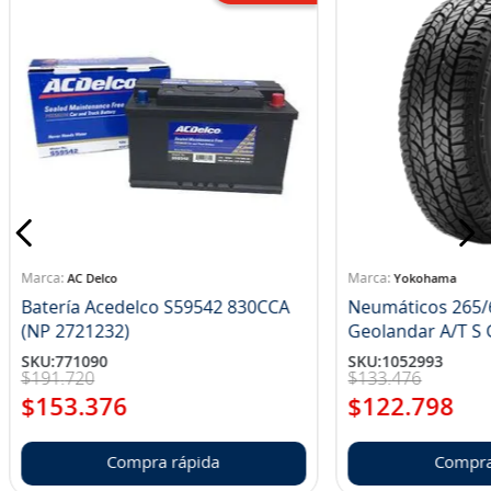
AC Delco
Yokohama
Batería Acedelco S59542 830CCA
Neumáticos 265/
(NP 2721232)
Ge
SKU
:
771090
SKU
:
1052993
$
191
.
720
$
133
.
476
$
153
.
376
$
122
.
798
Compra rápida
Compra