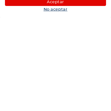
Aceptar
Autos
No aceptar
Neumáticos
Shop
Corporativo
Ética corporativa
Trabaja con nosotros
Política Sistema Gestión Integrado
Hablemos
600 360 6200
Centro de Ayuda
Medios de Pago