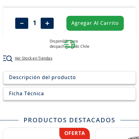
8
.
john deere
9
.
245
－
＋
Agregar Al Carrito
10
.
aceite
Disponible para
despacho a todo Chile
Ver Stock en Tiendas
Descripción del producto
Ficha Técnica
PRODUCTOS DESTACADOS