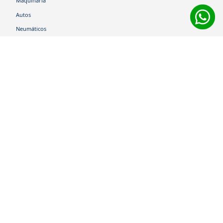
Maquinaria
Autos
Neumáticos
Shop
Corporativo
Ética corporativa
Trabaja con nosotros
Política Sistema Gestión Integrado
Hablemos
600 360 6200
Centro de Ayuda
Medios de Pago