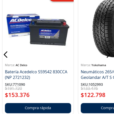
AC Delco
Yokohama
Batería Acedelco S59542 830CCA
Neumáticos 265/
(NP 2721232)
Ge
SKU
:
771090
SKU
:
1052993
$
191
.
720
$
133
.
476
$
153
.
376
$
122
.
798
Compra rápida
Compra