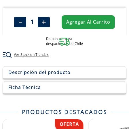
8
.
aceite
9
.
255
－
＋
Agregar Al Carrito
10
.
neumáticos 235
Disponible para
despacho a todo Chile
Ver Stock en Tiendas
Descripción del producto
Ficha Técnica
PRODUCTOS DESTACADOS