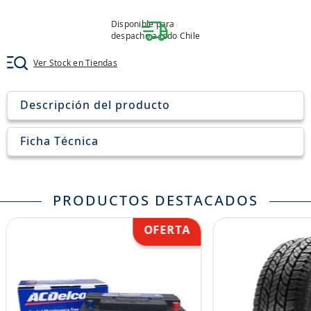
8
.
205
Disponible para
9
.
235
despacho a todo Chile
10
.
john deere
Ver Stock en Tiendas
Descripción del producto
Ficha Técnica
PRODUCTOS DESTACADOS