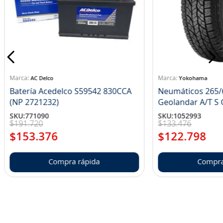
AC Delco
Yokohama
Batería Acedelco S59542 830CCA
Neumáticos 265/
(NP 2721232)
Ge
SKU
:
771090
SKU
:
1052993
$
191
.
720
$
133
.
476
$
153
.
376
$
122
.
798
Compra rápida
Compra