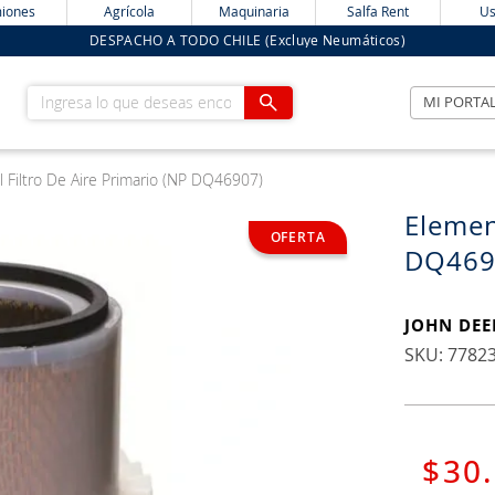
iones
Agrícola
Maquinaria
Salfa Rent
Us
DESPACHO A TODO CHILE (Excluye Neumáticos)
Ingresa lo que deseas encontrar
MI PORTA
 Filtro De Aire Primario (NP DQ46907)
Elemen
DQ469
JOHN DEE
:
7782
$
30
.