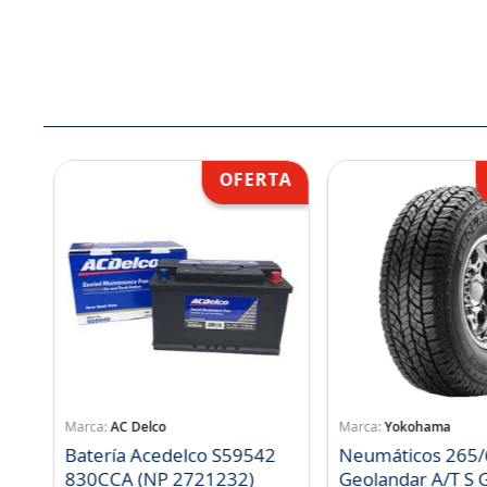
AC Delco
Yokohama
Batería Acedelco S59542
Neumáticos 265/
830CCA (NP 2721232)
Geo