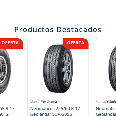
Productos Destacados
Yokohama
Yoko
65 R 17
Neumáticos 225/60 R 17
Neumátic
landar A/T S G012
Geolandar SUV G055
Geolanda