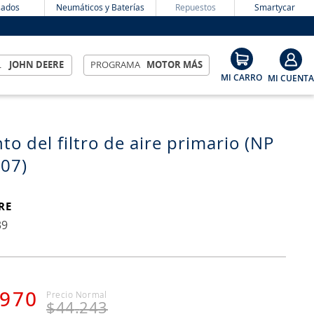
ados
Neumáticos y Baterías
Repuestos
Smartycar
L
JOHN DEERE
PROGRAMA
MOTOR MÁS
to del filtro de aire primario (NP
07)
RE
39
970
$
44
.
243