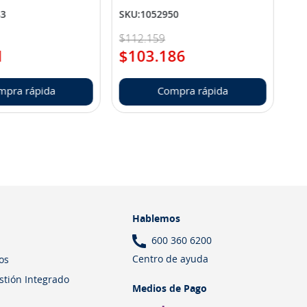
83
SKU
:
1052950
$
112
.
159
1
$
103
.
186
mpra rápida
Compra rápida
Hablemos
600 360 6200
Centro de ayuda
os
estión Integrado
Medios de Pago