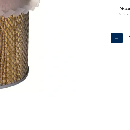
Dispon
despac
－