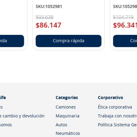
SKU
:
1052981
SKU
:
10529
$
93
.
638
$
104
.
719
$
86
.
147
$
96
.
34
ida
Compra rápida
Co
lfa
Categorías
Corporativo
es
Camiones
Ética corporativa
de cambio y devolución
Maquinaria
Trabaja con nosotr
somos
Autos
Política Sistema G
Neumáticos