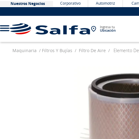
Corporativo
Automotriz
Cam
Nuestros Negocios
Ingresa tu
Ubicación
Maquinaria
Filtros Y Bujías
Filtro De Aire
Elemento Del
TÉRMINOS MÁS BUSCADOS
1
.
bateria
2
.
neumáticos
3
.
westlake
4
.
yokohama
5
.
225
6
.
chevrolet
7
.
jockey