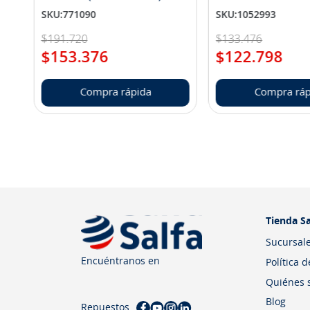
SKU
:
771090
SKU
:
1052993
$
191
.
720
$
133
.
476
$
153
.
376
$
122
.
798
Compra rápida
Compra ráp
Tienda Sa
Sucursal
Encuéntranos en
Política 
Quiénes 
Blog
Repuestos