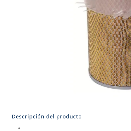
8
.
205
9
.
235
10
.
john deere
Descripción del producto