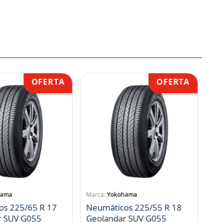
hama
Yokohama
os 225/65 R 17
Neumáticos 225/55 R 18
r SUV G055
Geolandar SUV G055