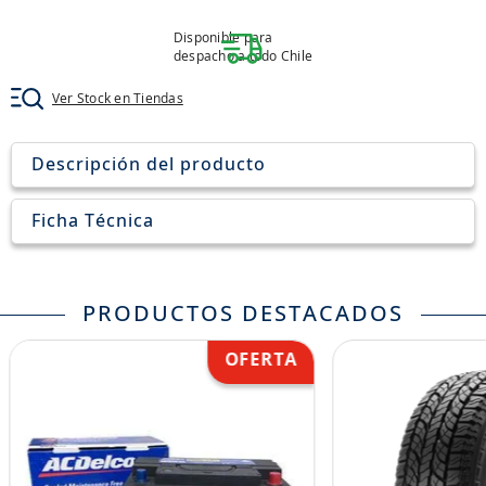
8
.
john deere
Disponible para
9
.
aceite
despacho a todo Chile
10
.
jockey john deere
Ver Stock en Tiendas
Descripción del producto
Ficha Técnica
PRODUCTOS DESTACADOS