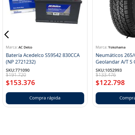
AC Delco
Yokohama
Batería Acedelco S59542 830CCA
Neumáticos 265/
(NP 2721232)
Ge
SKU
:
771090
SKU
:
1052993
$
191
.
720
$
133
.
476
$
153
.
376
$
122
.
798
Compra rápida
Compra