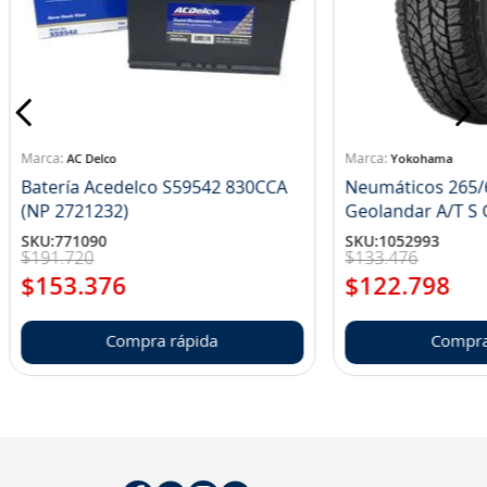
8
.
john deere
9
.
aceite
10
.
jockey john deere
AC Delco
Yokohama
Batería Acedelco S59542 830CCA
Neumáticos 265/
(NP 2721232)
Ge
SKU
:
771090
SKU
:
1052993
$
191
.
720
$
133
.
476
$
153
.
376
$
122
.
798
Compra rápida
Compra