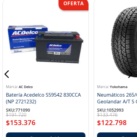
AC Delco
Yokohama
Batería Acedelco S59542 830CCA
Neumáticos 265/
(NP 2721232)
Ge
SKU
:
771090
SKU
:
1052993
$
191
.
720
$
133
.
476
$
153
.
376
$
122
.
798