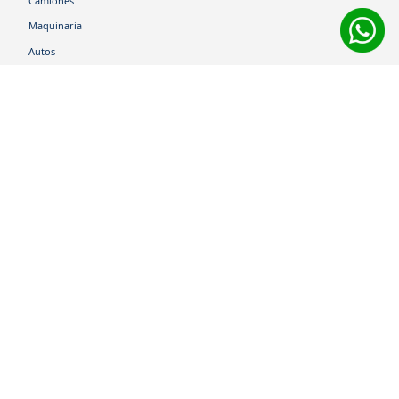
Camiones
Maquinaria
Autos
Neumáticos
Shop
Corporativo
Ética corporativa
Trabaja con nosotros
Política Sistema Gestión Integrado
Hablemos
600 360 6200
Centro de Ayuda
Medios de Pago