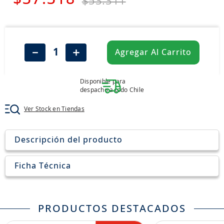
$
53
.
311
7
.
jockey
8
.
205
9
.
235
－
＋
Agregar Al Carrito
10
.
john deere
Disponible para
despacho a todo Chile
Ver Stock en Tiendas
Descripción del producto
Ficha Técnica
PRODUCTOS DESTACADOS