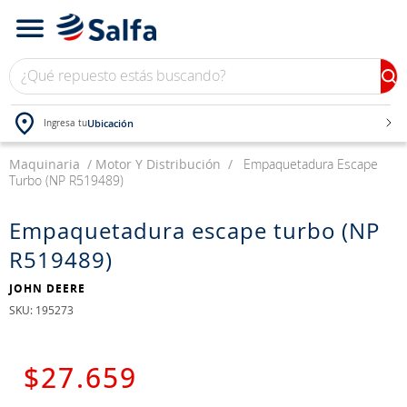
¿Qué repuesto estás buscando?
Ubicación
Ingresa tu
Maquinaria
TÉRMINOS MÁS BUSCADOS
Motor Y Distribución
Empaquetadura Escape
Turbo (NP R519489)
1
.
bateria
2
.
neumáticos
Empaquetadura escape turbo (NP
R519489)
3
.
westlake
4
.
yokohama
JOHN DEERE
:
195273
5
.
jockey
6
.
215
$
27
.
659
7
.
chevrolet