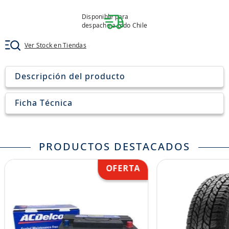
8
.
john deere
Disponible para
9
.
aceite
despacho a todo Chile
10
.
jockey john deere
Ver Stock en Tiendas
Descripción del producto
Ficha Técnica
PRODUCTOS DESTACADOS