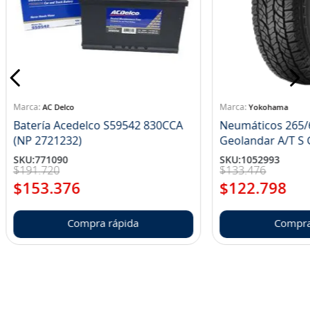
AC Delco
Yokohama
Batería Acedelco S59542 830CCA
Neumáticos 265/
(NP 2721232)
Ge
SKU
:
771090
SKU
:
1052993
$
191
.
720
$
133
.
476
$
153
.
376
$
122
.
798
Compra rápida
Compra