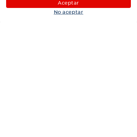
Maquinaria
Aceptar
Autos
No aceptar
Neumáticos
Shop
Corporativo
Ética corporativa
Trabaja con nosotros
Política Sistema Gestión Integrado
Hablemos
600 360 6200
Centro de Ayuda
Medios de Pago