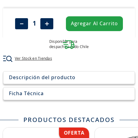
8
.
205
9
.
235
－
＋
Agregar Al Carrito
10
.
john deere
Disponible para
despacho a todo Chile
Ver Stock en Tiendas
Descripción del producto
Ficha Técnica
PRODUCTOS DESTACADOS