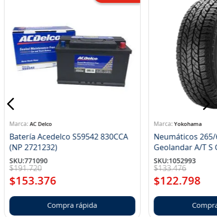
AC Delco
Yokohama
Batería Acedelco S59542 830CCA
Neumáticos 265/
(NP 2721232)
Ge
SKU
:
771090
SKU
:
1052993
$
191
.
720
$
133
.
476
$
153
.
376
$
122
.
798
Compra rápida
Compra