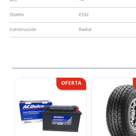
Aro
14
Diseño
ES32
Construcción
Radial