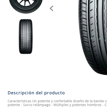
8
.
aceite
9
.
255
10
.
neumáticos 235
Descripción del producto
Características Un potente y confortable diseño de la banda 
potente - Surco relámpago - Múltiples y potentes hombros - C