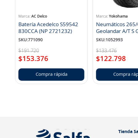
AC Delco
Yokohama
Batería Acedelco S59542
Neumáticos 265/
830CCA (NP 2721232)
Geo
SKU
:
771090
SKU
:
1052993
$
191
.
720
$
133
.
476
$
153
.
376
$
122
.
798
Compra rápida
Compra ráp
Tienda Sa