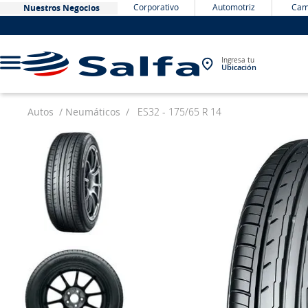
Corporativo
Automotriz
Cam
Nuestros Negocios
Ingresa tu
Ubicación
Autos
Neumáticos
ES32 - 175/65 R 14
TÉRMINOS MÁS BUSCADOS
1
.
bateria
2
.
neumáticos
3
.
westlake
4
.
yokohama
5
.
chevrolet
6
.
jockey
7
.
john deere