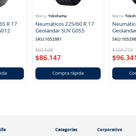
Yokohama
Yoko
65 R 17
Neumáticos 225/60 R 17
Neumátic
landar A/T S G012
Geolandar SUV G055
Geolanda
SKU
:
1052981
SKU
:
10529
$
93
.
638
$
104
.
719
$
86
.
147
$
96
.
34
ida
Compra rápida
Co
lfa
Categorías
Corporativo