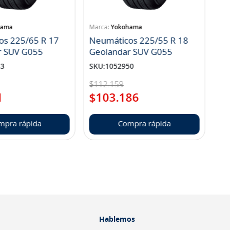
hama
Yokohama
os 225/65 R 17
Neumáticos 225/55 R 18
r SUV G055
Geolandar SUV G055
83
SKU
:
1052950
$
112
.
159
1
$
103
.
186
mpra rápida
Compra rápida
Hablemos