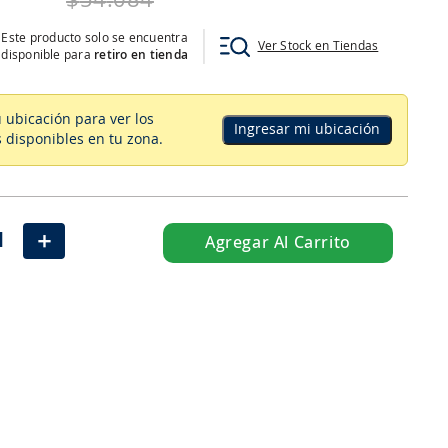
$
54
.
084
Este producto solo se encuentra
Ver Stock en Tiendas
disponible para
retiro en tienda
u ubicación para ver los
Ingresar mi ubicación
 disponibles en tu zona
.
＋
Agregar Al Carrito