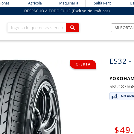
iones
Agrícola
Maquinaria
Salfa Rent
Us
DESPACHO A TODO CHILE (Excluye Neumáticos)
Ingresa lo que deseas encontrar
MI PORTA
ES32 -
YOKOHA
:
8766
$
49
.