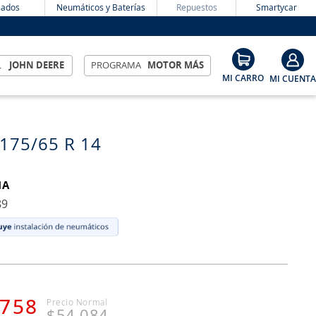
ados
Neumáticos y Baterías
Repuestos
Smartycar
L
JOHN DEERE
PROGRAMA
MOTOR MÁS
 175/65 R 14
MA
89
758