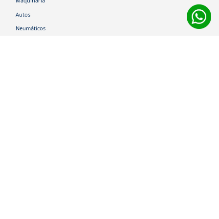
Maquinaria
Autos
Neumáticos
Shop
Corporativo
Ética corporativa
Trabaja con nosotros
Política Sistema Gestión Integrado
Hablemos
600 360 6200
Centro de Ayuda
Medios de Pago