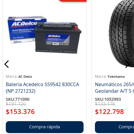
AC Delco
Yokohama
Batería Acedelco S59542 830CCA
Neumáticos 265/
(NP 2721232)
Ge
SKU
:
771090
SKU
:
1052993
$
191
.
720
$
133
.
476
$
153
.
376
$
122
.
798
Compra rápida
Compra