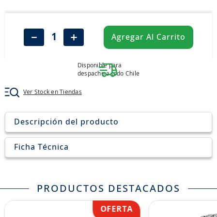
8
.
205
9
.
235
－
＋
Agregar Al Carrito
10
.
john deere
Disponible para
despacho a todo Chile
Ver Stock en Tiendas
Descripción del producto
Ficha Técnica
PRODUCTOS DESTACADOS