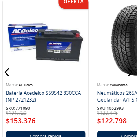
AC Delco
Yokohama
Batería Acedelco S59542 830CCA
Neumáticos 265/
(NP 2721232)
Ge
SKU
:
771090
SKU
:
1052993
$
191
.
720
$
133
.
476
$
153
.
376
$
122
.
798
Compra rápida
Compra