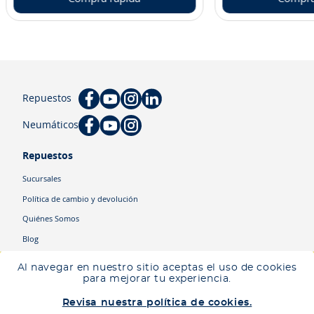
Repuestos
Neumáticos
Repuestos
Sucursales
Política de cambio y devolución
Quiénes Somos
Blog
Cyber
Ingresa tu ubicación para ver los productos disponibles en tu zona
,
Al navegar en nuestro sitio aceptas el uso de cookies
junto al tiempo y costo de entrega.
para mejorar tu experiencia.
Descartar
Ingresar mi ubicación
Categorías
Revisa nuestra política de cookies.
Camiones