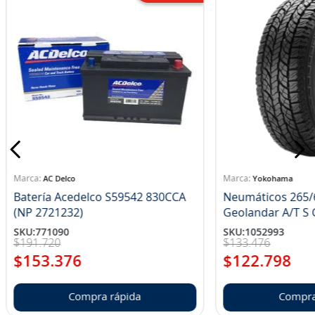
AC Delco
Yokohama
Batería Acedelco S59542 830CCA
Neumáticos 265/
(NP 2721232)
Ge
SKU
:
771090
SKU
:
1052993
$
191
.
720
$
133
.
476
$
153
.
376
$
122
.
798
Compra rápida
Compra