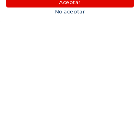
Aceptar
Autos
No aceptar
Neumáticos
Shop
Corporativo
Ética corporativa
Trabaja con nosotros
Política Sistema Gestión Integrado
Hablemos
600 360 6200
Centro de Ayuda
Medios de Pago