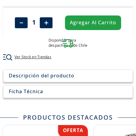
8
.
aceite
9
.
255
－
＋
Agregar Al Carrito
10
.
neumáticos 235
Disponible para
despacho a todo Chile
Ver Stock en Tiendas
Descripción del producto
Ficha Técnica
PRODUCTOS DESTACADOS