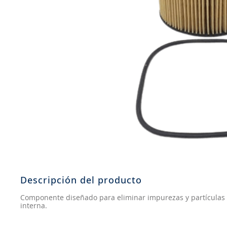
8
.
aceite
9
.
255
10
.
neumáticos 235
Descripción del producto
Componente diseñado para eliminar impurezas y partículas 
interna.