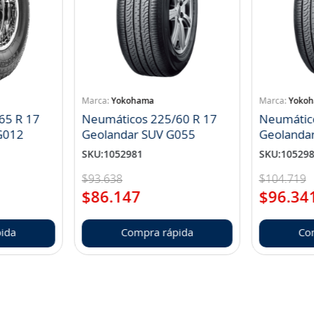
Yokohama
Yoko
65 R 17
Neumáticos 225/60 R 17
Neumátic
landar A/T S G012
Geolandar SUV G055
Geolanda
SKU
:
1052981
SKU
:
10529
$
93
.
638
$
104
.
719
$
86
.
147
$
96
.
34
ida
Compra rápida
Co