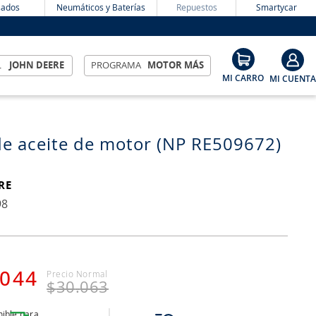
ados
Neumáticos y Baterías
Repuestos
Smartycar
L
JOHN DEERE
PROGRAMA
MOTOR MÁS
 de aceite de motor (NP RE509672)
RE
98
044
$
30
.
063
ible para