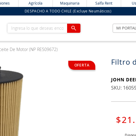
iones
Agrícola
Maquinaria
Salfa Rent
Us
DESPACHO A TODO CHILE (Excluye Neumáticos)
Ingresa lo que deseas encontrar
MI PORTA
Aceite De Motor (NP RE509672)
Filtro
JOHN DEE
:
1605
$
21
.
Dispon