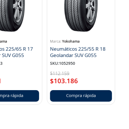
hama
Yokohama
os 225/65 R 17
Neumáticos 225/55 R 18
r SUV G055
Geolandar SUV G055
83
SKU
:
1052950
$
112
.
159
1
$
103
.
186
mpra rápida
Compra rápida