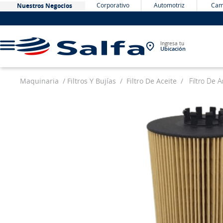
Corporativo
Automotriz
Cam
Nuestros Negocios
Ingresa tu
Ubicación
Maquinaria
Filtros Y Bujías
Filtro De Aceite
Filtro De 
TÉRMINOS MÁS BUSCADOS
1
.
bateria
2
.
neumáticos
3
.
westlake
4
.
yokohama
5
.
chevrolet
6
.
jockey
7
.
john deere