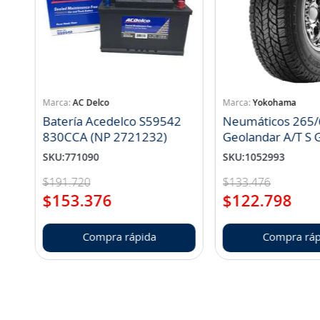
AC Delco
Yokohama
Batería Acedelco S59542
Neumáticos 265/
830CCA (NP 2721232)
Geo
SKU
:
771090
SKU
:
1052993
$
191
.
720
$
133
.
476
$
153
.
376
$
122
.
798
Compra rápida
Compra ráp