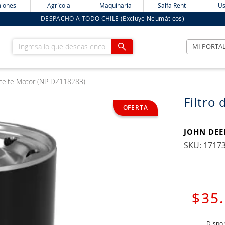
iones
Agrícola
Maquinaria
Salfa Rent
Us
DESPACHO A TODO CHILE (Excluye Neumáticos)
Ingresa lo que deseas encontrar
MI PORTA
Aceite Motor (NP DZ118283)
Filtro
JOHN DEE
:
1717
$
35
.
Dispon