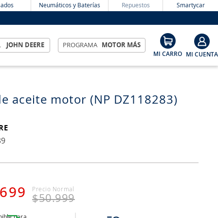
ados
Neumáticos y Baterías
Repuestos
Smartycar
L
JOHN DEERE
PROGRAMA
MOTOR MÁS
 de aceite motor (NP DZ118283)
RE
39
699
$
50
.
999
ible para