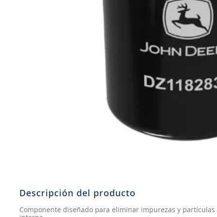
8
.
john deere
9
.
aceite
10
.
jockey john deere
Descripción del producto
Componente diseñado para eliminar impurezas y partículas 