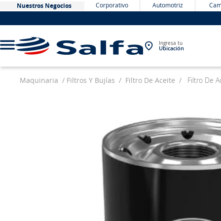
Corporativo
Automotriz
Cam
Nuestros Negocios
Ingresa tu
Ubicación
Maquinaria
Filtros Y Bujías
Filtro De Aceite
Filtro De 
TÉRMINOS MÁS BUSCADOS
1
.
bateria
2
.
neumáticos
3
.
westlake
4
.
yokohama
5
.
jockey
6
.
215
7
.
chevrolet