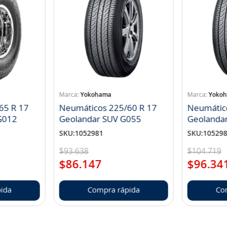
Yokohama
Yoko
65 R 17
Neumáticos 225/60 R 17
Neumátic
landar A/T S G012
Geolandar SUV G055
Geolanda
SKU
:
1052981
SKU
:
10529
$
93
.
638
$
104
.
719
$
86
.
147
$
96
.
34
ida
Compra rápida
Co