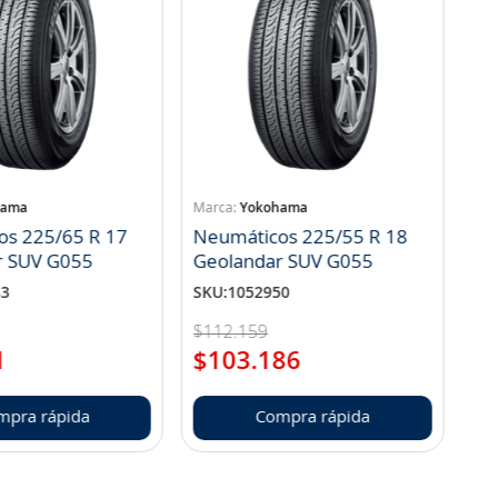
hama
Yokohama
os 225/65 R 17
Neumáticos 225/55 R 18
r SUV G055
Geolandar SUV G055
83
SKU
:
1052950
$
112
.
159
1
$
103
.
186
mpra rápida
Compra rápida