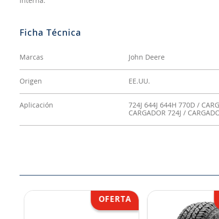
interna.
Marcas
John Deere
Origen
EE.UU.
Aplicación
724J 644J 644H 770D / CA
CARGADOR 724J / CARGADO