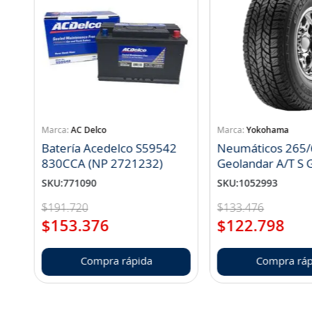
AC Delco
Yokohama
Batería Acedelco S59542
Neumáticos 265/
830CCA (NP 2721232)
Geo
SKU
:
771090
SKU
:
1052993
$
191
.
720
$
133
.
476
$
153
.
376
$
122
.
798
Compra rápida
Compra ráp