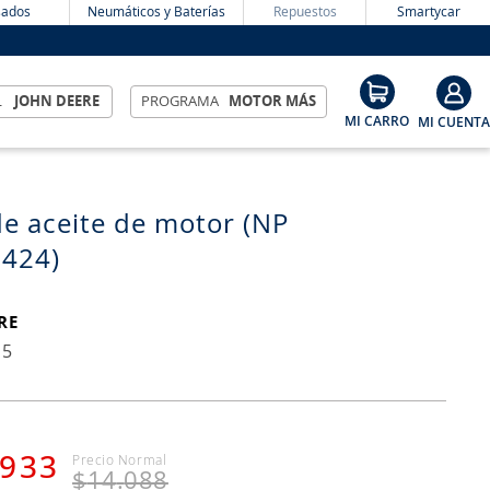
ados
Neumáticos y Baterías
Repuestos
Smartycar
L
JOHN DEERE
PROGRAMA
MOTOR MÁS
 de aceite de motor (NP
424)
RE
15
933
$
14
.
088