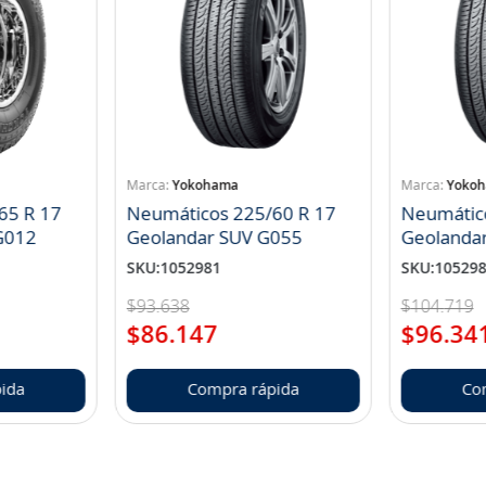
Yokohama
Yoko
65 R 17
Neumáticos 225/60 R 17
Neumátic
landar A/T S G012
Geolandar SUV G055
Geolanda
SKU
:
1052981
SKU
:
10529
$
93
.
638
$
104
.
719
$
86
.
147
$
96
.
34
ida
Compra rápida
Co