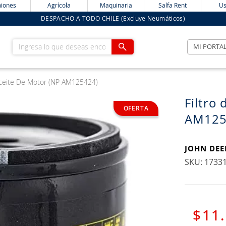
iones
Agrícola
Maquinaria
Salfa Rent
Us
DESPACHO A TODO CHILE (Excluye Neumáticos)
Ingresa lo que deseas encontrar
MI PORTA
Aceite De Motor (NP AM125424)
Filtro
AM125
JOHN DEE
:
1733
$
11
.