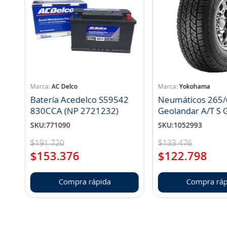
AC Delco
Yokohama
Batería Acedelco S59542
Neumáticos 265/
830CCA (NP 2721232)
Geo
SKU
:
771090
SKU
:
1052993
$
191
.
720
$
133
.
476
$
153
.
376
$
122
.
798
Compra rápida
Compra ráp