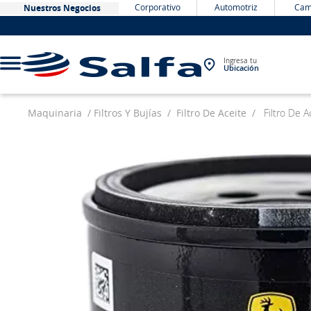
Corporativo
Automotriz
Cam
Nuestros Negocios
Ingresa tu
Ubicación
Maquinaria
Filtros Y Bujías
Filtro De Aceite
Filtro De 
TÉRMINOS MÁS BUSCADOS
1
.
bateria
2
.
neumáticos
3
.
westlake
4
.
yokohama
5
.
jockey
6
.
215
7
.
chevrolet