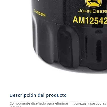
8
.
john deere
9
.
aceite
10
.
jockey john deere
Descripción del producto
Componente diseñado para eliminar impurezas y partículas 