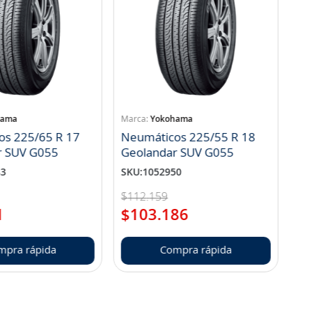
hama
Yokohama
os 225/65 R 17
Neumáticos 225/55 R 18
r SUV G055
Geolandar SUV G055
83
SKU
:
1052950
$
112
.
159
1
$
103
.
186
mpra rápida
Compra rápida