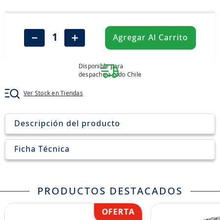
8
.
john deere
9
.
245
－
＋
Agregar Al Carrito
10
.
aceite
Disponible para
despacho a todo Chile
Ver Stock en Tiendas
Descripción del producto
Ficha Técnica
PRODUCTOS DESTACADOS