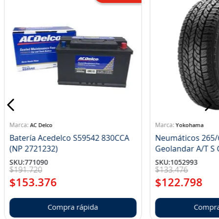
AC Delco
Yokohama
Batería Acedelco S59542 830CCA
Neumáticos 265/
(NP 2721232)
Ge
SKU
:
771090
SKU
:
1052993
$
191
.
720
$
133
.
476
$
153
.
376
$
122
.
798
Compra rápida
Compra