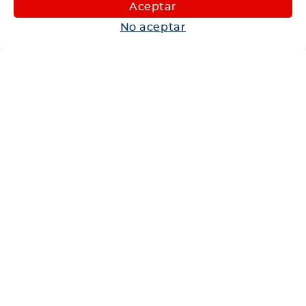
Maquinaria
Aceptar
Autos
No aceptar
Neumáticos
Shop
Corporativo
Ética corporativa
Trabaja con nosotros
Política Sistema Gestión Integrado
Hablemos
600 360 6200
Centro de Ayuda
Medios de Pago