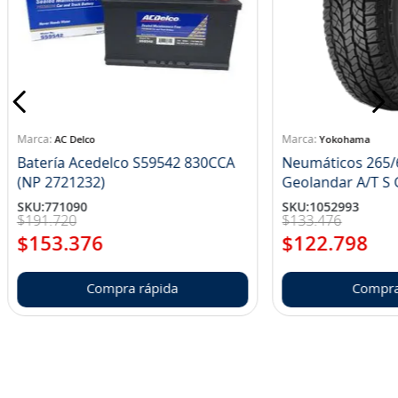
AC Delco
Yokohama
Batería Acedelco S59542 830CCA
Neumáticos 265/
(NP 2721232)
Ge
SKU
:
771090
SKU
:
1052993
$
191
.
720
$
133
.
476
$
153
.
376
$
122
.
798
Compra rápida
Compra