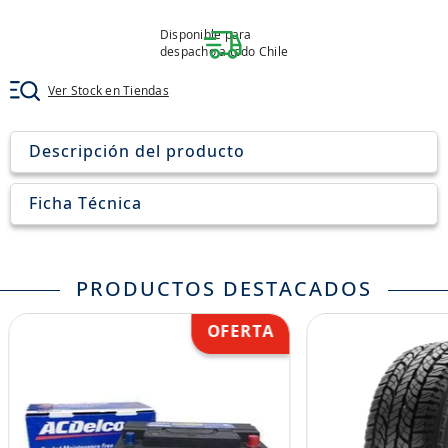
8
.
john deere
Disponible para
9
.
aceite
despacho a todo Chile
10
.
jockey john deere
Ver Stock en Tiendas
Descripción del producto
Ficha Técnica
PRODUCTOS DESTACADOS