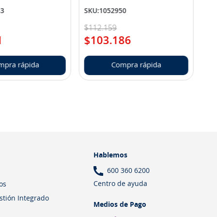
83
SKU
:
1052950
$
112
.
159
1
$
103
.
186
mpra rápida
Compra rápida
Hablemos
600 360 6200
Centro de ayuda
os
estión Integrado
Medios de Pago