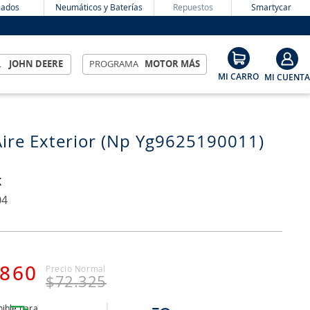
ados
Neumáticos y Baterías
Repuestos
Smartycar
L
JOHN DEERE
PROGRAMA
MOTOR MÁS
 Aire Exterior (Np Yg9625190011)
K
04
860
$
72
.
325
ible para