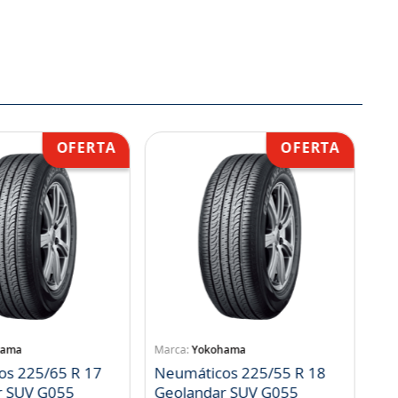
hama
Yokohama
os 225/65 R 17
Neumáticos 225/55 R 18
r SUV G055
Geolandar SUV G055