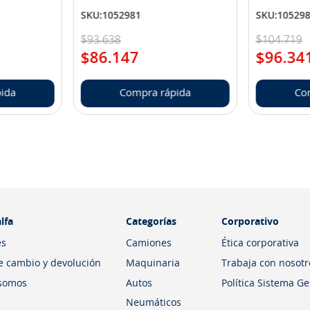
SKU
:
1052981
SKU
:
10529
$
93
.
638
$
104
.
719
$
86
.
147
$
96
.
34
ida
Compra rápida
Co
lfa
Categorías
Corporativo
es
Camiones
Ética corporativa
de cambio y devolución
Maquinaria
Trabaja con nosotr
somos
Autos
Política Sistema G
Neumáticos