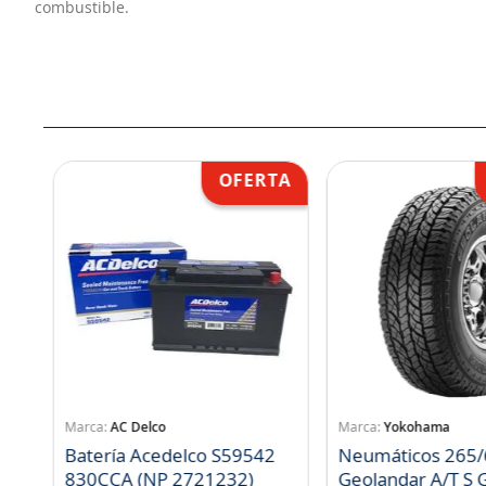
combustible.
AC Delco
Yokohama
Batería Acedelco S59542
Neumáticos 265/
830CCA (NP 2721232)
Geo