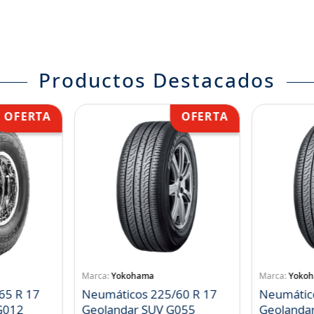
Productos Destacados
Yokohama
Yoko
65 R 17
Neumáticos 225/60 R 17
Neumátic
landar A/T S G012
Geolandar SUV G055
Geolanda