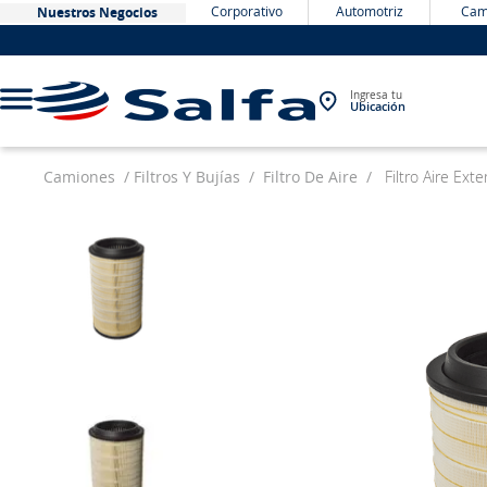
Corporativo
Automotriz
Cam
Nuestros Negocios
Ingresa tu
Ubicación
Camiones
Filtros Y Bujías
Filtro De Aire
Filtro Aire Ex
TÉRMINOS MÁS BUSCADOS
1
.
bateria
2
.
neumáticos
3
.
westlake
4
.
yokohama
5
.
chevrolet
6
.
jockey
7
.
john deere