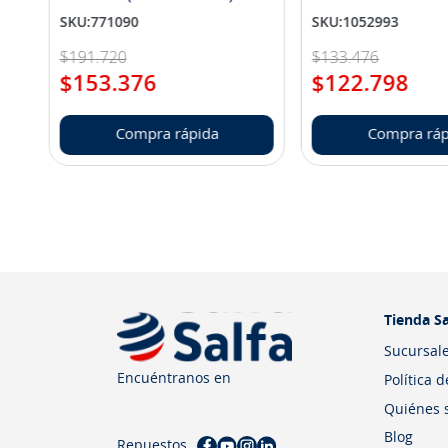
SKU
:
771090
SKU
:
1052993
$
191
.
720
$
133
.
476
$
153
.
376
$
122
.
798
Compra rápida
Compra ráp
Tienda Sa
Sucursal
Encuéntranos en
Política 
Quiénes 
Blog
Repuestos