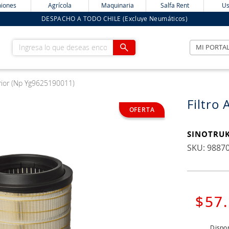
iones
Agrícola
Maquinaria
Salfa Rent
Us
DESPACHO A TODO CHILE (Excluye Neumáticos)
Ingresa lo que deseas encontrar
MI PORTA
terior (Np Yg9625190011)
Filtro
SINOTRU
:
9887
$
57
.
Dispon