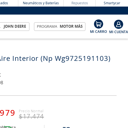
ados
Neumáticos y Baterías
Repuestos
Smartycar
L
JOHN DEERE
PROGRAMA
MOTOR MÁS
 Aire Interior (Np Wg9725191103)
K
98
979
$
17
.
474
ible para