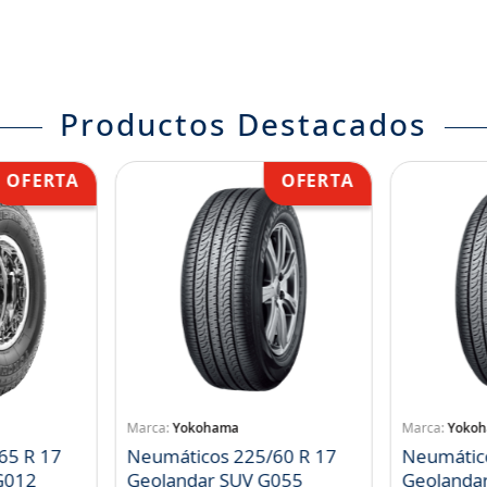
Productos Destacados
Yokohama
Yoko
65 R 17
Neumáticos 225/60 R 17
Neumátic
landar A/T S G012
Geolandar SUV G055
Geolanda