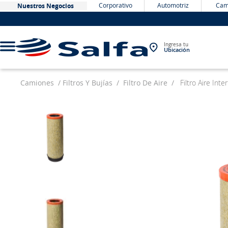
Corporativo
Automotriz
Cam
Nuestros Negocios
Ingresa tu
Ubicación
Camiones
Filtros Y Bujías
Filtro De Aire
Filtro Aire In
TÉRMINOS MÁS BUSCADOS
1
.
bateria
2
.
neumáticos
3
.
westlake
4
.
yokohama
5
.
chevrolet
6
.
jockey
7
.
john deere