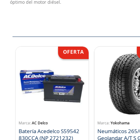
óptimo del motor diésel.
AC Delco
Yokohama
Batería Acedelco S59542
Neumáticos 265/
830CCA (NP 2721232)
Geo