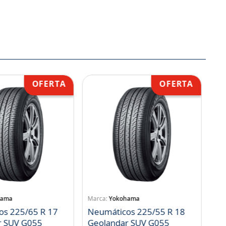
hama
Yokohama
os 225/65 R 17
Neumáticos 225/55 R 18
r SUV G055
Geolandar SUV G055