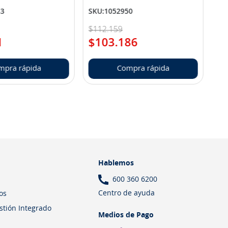
83
SKU
:
1052950
$
112
.
159
1
$
103
.
186
mpra rápida
Compra rápida
Hablemos
600 360 6200
Centro de ayuda
os
estión Integrado
Medios de Pago