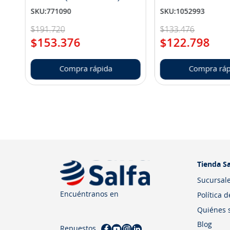
SKU
:
771090
SKU
:
1052993
$
191
.
720
$
133
.
476
$
153
.
376
$
122
.
798
Compra rápida
Compra ráp
Tienda Sa
Sucursal
Encuéntranos en
Política 
Quiénes 
Blog
Repuestos