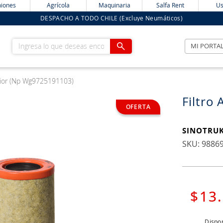
iones
Agrícola
Maquinaria
Salfa Rent
Us
DESPACHO A TODO CHILE (Excluye Neumáticos)
Ingresa lo que deseas encontrar
MI PORTA
terior (Np Wg9725191103)
Filtro
SINOTRU
:
9886
$
13
.
Dispon