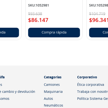
SKU
:
1052981
SKU
:
10529
$
93
.
638
$
104
.
719
$
86
.
147
$
96
.
34
ida
Compra rápida
Co
lfa
Categorías
Corporativo
es
Camiones
Ética corporativa
de cambio y devolución
Maquinaria
Trabaja con nosotr
somos
Autos
Política Sistema G
Neumáticos