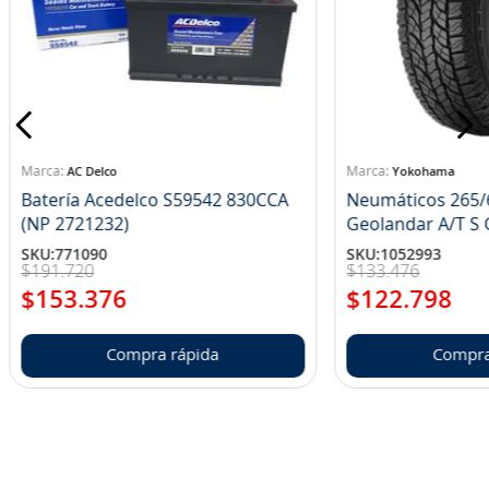
AC Delco
Yokohama
Batería Acedelco S59542 830CCA
Neumáticos 265/
(NP 2721232)
Ge
SKU
:
771090
SKU
:
1052993
$
191
.
720
$
133
.
476
$
153
.
376
$
122
.
798
Compra rápida
Compra