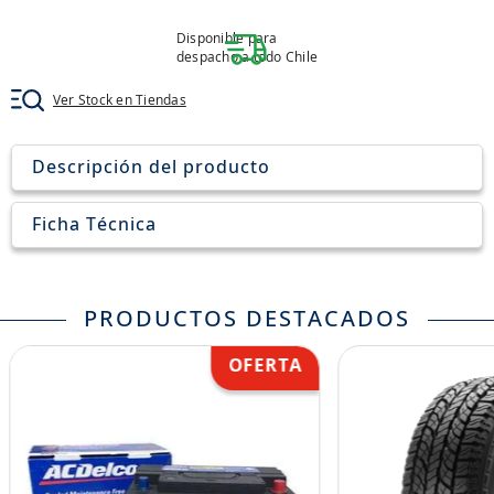
8
.
aceite
Disponible para
9
.
255
despacho a todo Chile
10
.
neumáticos 235
Ver Stock en Tiendas
Descripción del producto
Ficha Técnica
PRODUCTOS DESTACADOS