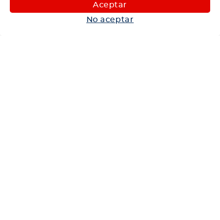
Maquinaria
Aceptar
Autos
No aceptar
Neumáticos
Shop
Corporativo
Ética corporativa
Trabaja con nosotros
Política Sistema Gestión Integrado
Hablemos
600 360 6200
Centro de Ayuda
Medios de Pago