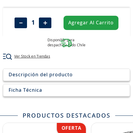
8
.
aceite
9
.
255
－
＋
Agregar Al Carrito
10
.
neumáticos 235
Disponible para
despacho a todo Chile
Ver Stock en Tiendas
Descripción del producto
Ficha Técnica
PRODUCTOS DESTACADOS