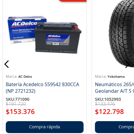
AC Delco
Yokohama
Batería Acedelco S59542 830CCA
Neumáticos 265/
(NP 2721232)
Ge
SKU
:
771090
SKU
:
1052993
$
191
.
720
$
133
.
476
$
153
.
376
$
122
.
798
Compra rápida
Compra