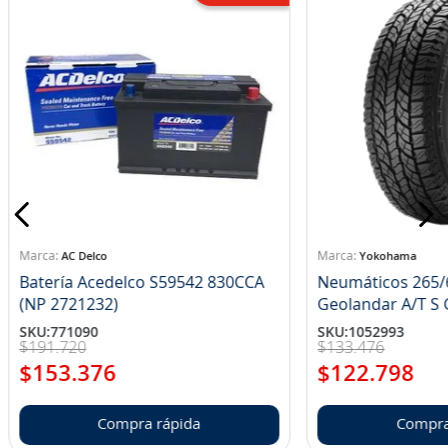
AC Delco
Yokohama
Batería Acedelco S59542 830CCA
Neumáticos 265/
(NP 2721232)
Ge
SKU
:
771090
SKU
:
1052993
$
191
.
720
$
133
.
476
$
153
.
376
$
122
.
798
Compra rápida
Compra