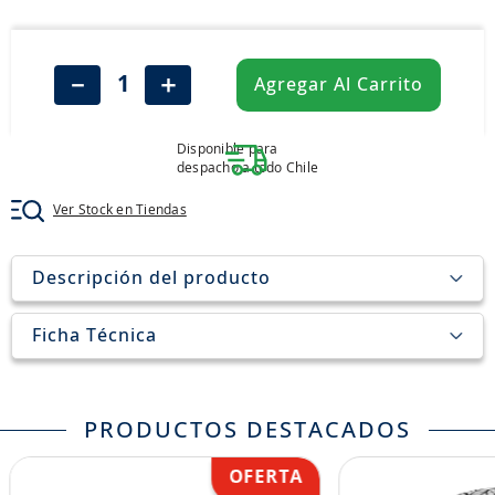
8
.
john deere
9
.
aceite
－
＋
Agregar Al Carrito
10
.
jockey john deere
Disponible para
despacho a todo Chile
Ver Stock en Tiendas
Descripción del producto
Ficha Técnica
PRODUCTOS DESTACADOS