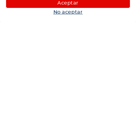
Maquinaria
Aceptar
Autos
No aceptar
Neumáticos
Shop
Corporativo
Ética corporativa
Trabaja con nosotros
Política Sistema Gestión Integrado
Hablemos
600 360 6200
Centro de Ayuda
Medios de Pago