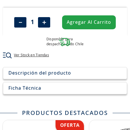
8
.
john deere
9
.
aceite
－
＋
Agregar Al Carrito
10
.
jockey john deere
Disponible para
despacho a todo Chile
Ver Stock en Tiendas
Descripción del producto
Ficha Técnica
PRODUCTOS DESTACADOS