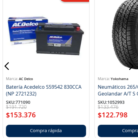
AC Delco
Yokohama
Batería Acedelco S59542 830CCA
Neumáticos 265/
(NP 2721232)
Ge
SKU
:
771090
SKU
:
1052993
$
191
.
720
$
133
.
476
$
153
.
376
$
122
.
798
Compra rápida
Compra