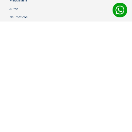
Maquinaria
Autos
Neumáticos
Shop
Corporativo
Ética corporativa
Trabaja con nosotros
Política Sistema Gestión Integrado
Hablemos
600 360 6200
Centro de Ayuda
Medios de Pago